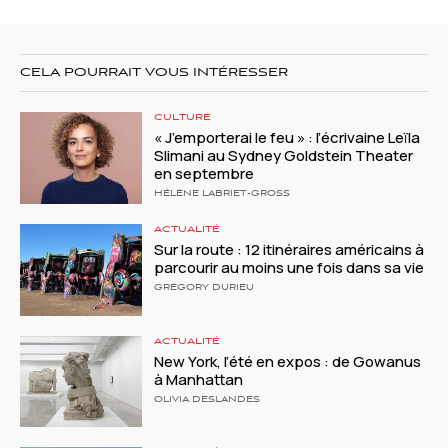
CELA POURRAIT VOUS INTÉRESSER
CULTURE
« J’emporterai le feu » : l’écrivaine Leïla
Slimani au Sydney Goldstein Theater
en septembre
HÉLÈNE LABRIET-GROSS
ACTUALITÉ
Sur la route : 12 itinéraires américains à
parcourir au moins une fois dans sa vie
GRÉGORY DURIEU
ACTUALITÉ
New York, l’été en expos : de Gowanus
à Manhattan
OLIVIA DESLANDES