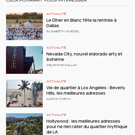
CELA POURRAIT VOUS INTÉRESSER
ACTUALITÉ
Le Dîner en Blanc fête la rentrée à
Dallas
ELISABETH GUÉDEL
ACTUALITÉ
Nevada City, nouvel eldorado arty et
bohème
DELPHINE GALLAY
ACTUALITÉ
Vie de quartier à Los Angeles : Beverly
Hills, les meilleures adresses
ALEXIS CHENU
ACTUALITÉ
Hollywood : les meilleures adresses
pour ne rien rater du quartier mythique
de LA