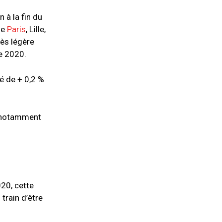
 à la fin du
me
Paris
, Lille,
rès légère
re 2020.
é de + 0,2 %
, notamment
020, cette
train d’être