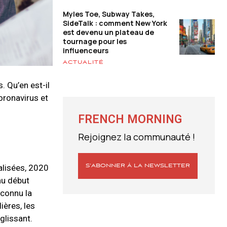
Myles Toe, Subway Takes,
SideTalk : comment New York
est devenu un plateau de
tournage pour les
influenceurs
ACTUALITÉ
s.
Qu’en est-il
Coronavirus et
FRENCH MORNING
Rejoignez la communauté !
alisées, 2020
S’ABONNER À LA NEWSLETTER
au début
 connu la
ières, les
glissant.