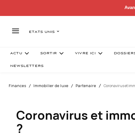
Avan
ETATS UNIS
ACTU
SORTIR
VIVRE ICI
DOSSIER
NEWSLETTERS
Finances
Immobilier de luxe
Partenaire
Coronavirus et immo
Coronavirus et immob
?