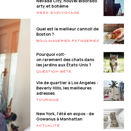
Nevada City, nouvel eldorado
arty et bohème
WEEK-END/VOYAGE
Quel est le meilleur cannoli de
Boston ?
BOULANGERIES-PÂTISSERIES
Pourquoi voit-
on rarement des chats dans
les jardins aux États-Unis ?
QUESTION BÊTE
Vie de quartier à Los Angeles :
Beverly Hills, les meilleures
adresses
TOURISME
New York, l’été en expos : de
Gowanus à Manhattan
ACTUALITÉ