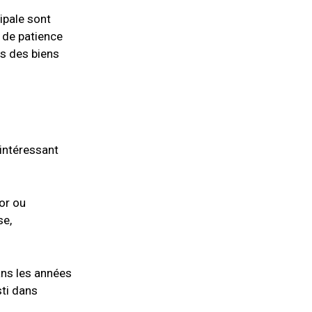
cipale sont
 de patience
es des biens
 intéressant
or ou
se,
Dans les années
sti dans