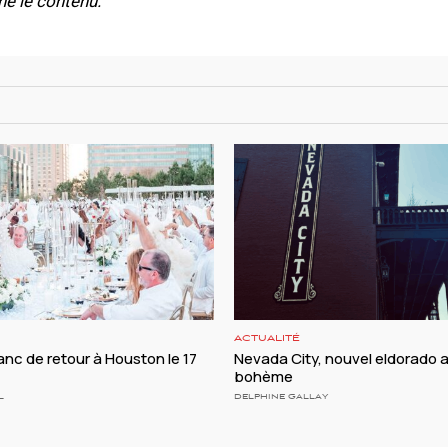
e le contenu.
ACTUALITÉ
lanc de retour à Houston le 17
Nevada City, nouvel eldorado a
bohème
L
DELPHINE GALLAY