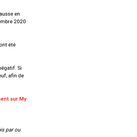
hausse en
vembre 2020
 ont été
égatif. Si
euf, afin de
ment sur My
is par ou