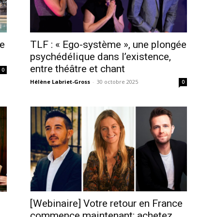
le
TLF : « Ego-système », une plongée
psychédélique dans l’existence,
entre théâtre et chant
0
Hélène Labriet-Gross
-
30 octobre 2025
0
[Webinaire] Votre retour en France
commence maintenant: achetez,