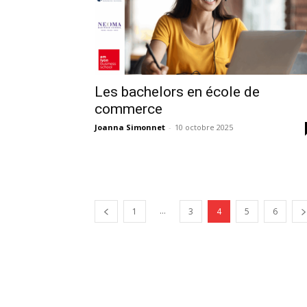
Les bachelors en école de
commerce
Joanna Simonnet
-
10 octobre 2025
...
1
3
4
5
6