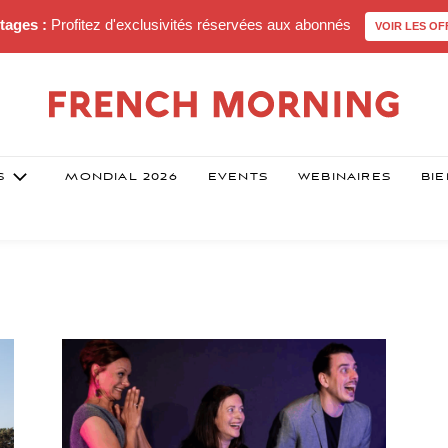
tages :
Profitez d'exclusivités réservées aux abonnés
VOIR LES OF
S
MONDIAL 2026
EVENTS
WEBINAIRES
BIE