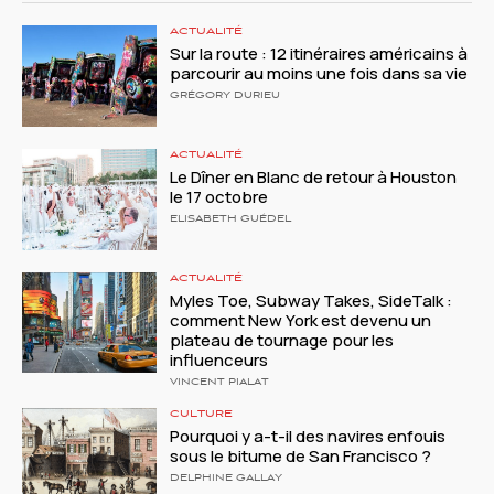
ACTUALITÉ
Sur la route : 12 itinéraires américains à
parcourir au moins une fois dans sa vie
GRÉGORY DURIEU
ACTUALITÉ
Le Dîner en Blanc de retour à Houston
le 17 octobre
ELISABETH GUÉDEL
ACTUALITÉ
Myles Toe, Subway Takes, SideTalk :
comment New York est devenu un
plateau de tournage pour les
influenceurs
VINCENT PIALAT
CULTURE
Pourquoi y a-t-il des navires enfouis
sous le bitume de San Francisco ?
DELPHINE GALLAY