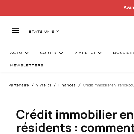
Avan
ETATS UNIS
ACTU
SORTIR
VIVRE ICI
DOSSIER
NEWSLETTERS
Partenaire
Vivre ici
Finances
Crédit immobilier en France po
Crédit immobilier en
résidents : comment