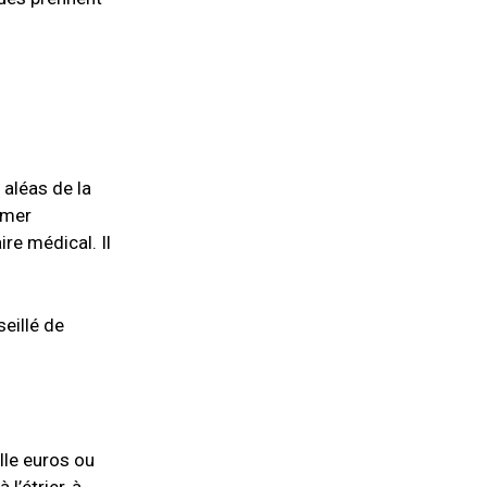
aléas de la
rmer
ire médical. Il
seillé de
lle euros ou
l’étrier, à