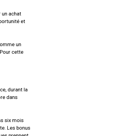
r un achat
portunité et
e comme un
 Pour cette
ce, durant la
ore dans
ns six mois
ste. Les bonus
ques prennent