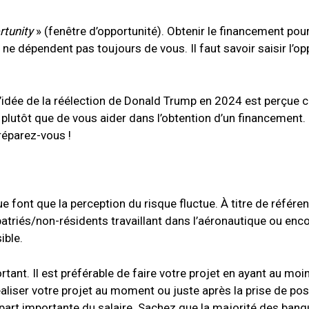
tunity
» (fenêtre d’opportunité). Obtenir le financement pou
 ne dépendent pas toujours de vous. Il faut savoir saisir l’op
, l’idée de la réélection de Donald Trump en 2024 est perçu
 plutôt que de vous aider dans l’obtention d’un financement.
réparez-vous !
font que la perception du risque fluctue. À titre de référen
xpatriés/non-résidents travaillant dans l’aéronautique ou enc
ible.
rtant. Il est préférable de faire votre projet en ayant au moi
 réaliser votre projet au moment ou juste après la prise de po
part importante du salaire. Sachez que la majorité des ban