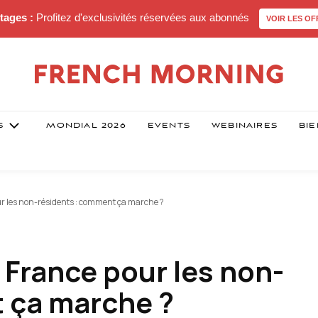
tages :
Profitez d'exclusivités réservées aux abonnés
VOIR LES OF
S
MONDIAL 2026
EVENTS
WEBINAIRES
BIE
ur les non-résidents : comment ça marche ?
 France pour les non-
 ça marche ?