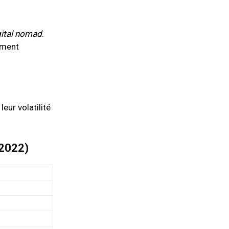
gital nomad
.
lement
eur volatilité
l 2022)