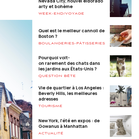
Nevada City, nouvel eldorado
arty et bohème
WEEK-END/VOYAGE
Quel est le meilleur cannoli de
Boston ?
BOULANGERIES-PÂTISSERIES
Pourquoi voit-
on rarement des chats dans
les jardins aux États-Unis ?
QUESTION BÊTE
Vie de quartier à Los Angeles :
Beverly Hills, les meilleures
adresses
TOURISME
New York, l’été en expos : de
Gowanus à Manhattan
ACTUALITÉ