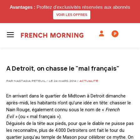
Avantages :
Profitez d'exclusivités réservées aux abonnés
VOIR LES OFFRES
P
A Detroit, on chasse le "mal français"
PAR NASTASIA PETEUIL / LE 24 MARS 2014 /
ACTUALITÉ
En arrivant dans le quartier de Midtown à Detroit dimanche
après-midi, les habitants n’ont qu’une idée en tête: chasser le
Nain Rouge, également connu sous le nom de «
French
Evil »
(ou « mal français »).
Déguisés de la tête aux pieds, pour que le diable ne puisse pas
les reconnaître, plus de 4.000 Detroiters ont fait le tour du
quartier jusqu’au temple de Mason pour célébrer ce mythe. On