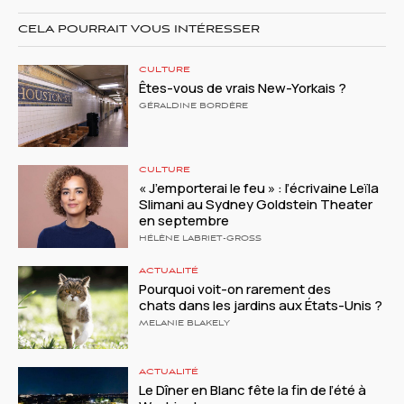
CELA POURRAIT VOUS INTÉRESSER
CULTURE
Êtes-vous de vrais New-Yorkais ?
GÉRALDINE BORDÈRE
CULTURE
« J’emporterai le feu » : l’écrivaine Leïla
Slimani au Sydney Goldstein Theater
en septembre
HÉLÈNE LABRIET-GROSS
ACTUALITÉ
Pourquoi voit-on rarement des
chats dans les jardins aux États-Unis ?
MELANIE BLAKELY
ACTUALITÉ
Le Dîner en Blanc fête la fin de l’été à