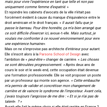
mais pour vivre l’expérience en tant que telle et non pas
uniquement comme femme d’expatrié
. »
Et rejoindre les cabinets d’avocats de la ville n’était pas
forcément évident à cause du manque d’équivalence entre le
droit américain et le droit français. «
Il
aurait fallu que je
passe le barreau. Pour être honnête, ça m’a bien arrangé que
ce soit difficile d’exercer ici,
avoue-t-elle.
Mais surtout, je
voulais me confronter à ce nouvel environnement pour v
ivre
une expérience humaine»
.
Mais on ne s’improvise pas architecte d’intérieur pour autant.
Elle s’inscrit alors à la
Parsons School of Design
avec
l’ambition de «
peut-être
» changer de carrière. «
Les choses
se sont déroulées progressivement. »
Après deux ans de
cours le soir et le week-end, cette occupation était devenue
une formation professionnelle. Elle se voit proposer un poste
par un professeur qui monte son agence
. « Cette embauche
m’a permis de valider et concrétiser mon changement de
carrière et de
vaincre le syndrome de l’imposteur. Avant cela,
j’avais toujours l’angoisse de me dire : « Et si je n’ai pas de
talent
«
? »
Aurait-elle fait le même choix si elle était restée en France ?