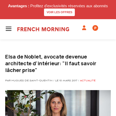
Avantages :
Profitez d'exclusivités réservées aux abonnés
VOIR LES OFFRES
P
Elsa de Noblet, avocate devenue
architecte d'intérieur: "Il faut savoir
lâcher prise"
PAR HUGUES DE SAINT-QUENTIN / LE 10 MARS 2017 /
ACTUALITÉ