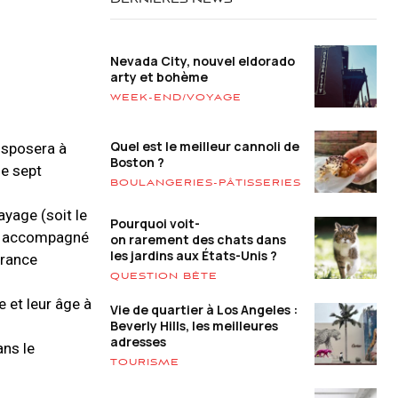
DERNIÈRES NEWS
Nevada City, nouvel eldorado
arty et bohème
WEEK-END/VOYAGE
Quel est le meilleur cannoli de
disposera à
Boston ?
de sept
BOULANGERIES-PÂTISSERIES
ayage (soit le
Pourquoi voit-
re accompagné
on rarement des chats dans
les jardins aux États-Unis ?
France
QUESTION BÊTE
e et leur âge à
Vie de quartier à Los Angeles :
Beverly Hills, les meilleures
adresses
ans le
TOURISME