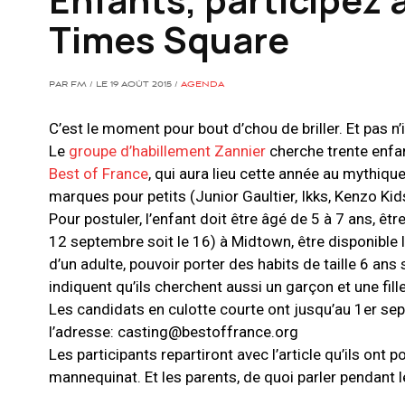
Times Square
PAR FM / LE 19 AOÛT 2015 /
AGENDA
C’est le moment pour bout d’chou de briller. Et pas n
Le
groupe d’habillement Zannier
cherche trente enfant
Best of France
, qui aura lieu cette année au mythiqu
marques pour petits (Junior Gaultier, Ikks, Kenzo Kids
Pour postuler, l’enfant doit être âgé de 5 à 7 ans, êt
12 septembre soit le 16) à Midtown, être disponible
d’un adulte, pouvoir porter des habits de taille 6 an
indiquent qu’ils cherchent aussi un garçon et une fille
Les candidats en culotte courte ont jusqu’au 1er septe
l’adresse:
casting@bestoffrance.org
Les participants repartiront avec l’article qu’ils ont 
mannequinat. Et les parents, de quoi parler pendant le