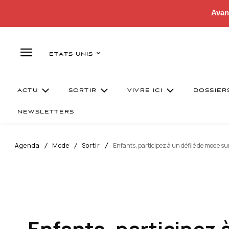
Avan
ETATS UNIS
ACTU
SORTIR
VIVRE ICI
DOSSIER
NEWSLETTERS
Agenda
Mode
Sortir
Enfants, participez à un défilé de mode s
Enfants, participez 