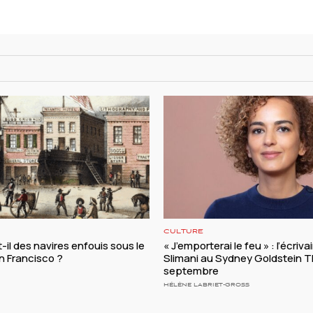
CULTURE
-il des navires enfouis sous le
« J’emporterai le feu » : l’écriva
n Francisco ?
Slimani au Sydney Goldstein T
septembre
HÉLÈNE LABRIET-GROSS