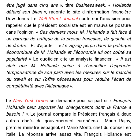
être jugé dans cinq ans
», titre
Businessweek
, «
Hollande
défend son bilan
», raconte le site d’information financière
Dow Jones. Le
Wall Street Journal
saute sur l’occasion pour
rappeler que le président socialiste est en mauvaise posture
dans l’opinion.
« Ces derniers mois, M. Hollande a fait face à
un barrage de critique de la presse française, de gauche et
de
droite
« . Et d’ajouter :
« Le zigzag perçu dans la politique
économique de M. Hollande et l’économie lui ont coûté sa
popularité »
. Le quotidien cite un analyste financier : «
Il est
clair que M. Hollande peine à réconcilier l’approche
temporisatrice de son parti avec les mesures sur le marché
du travail et sur l’offre nécessaires pour réduire l’écart de
compétitivité avec l’Allemagne
».
Le
New York Times
se demande pour sa part si
« François
Hollande peut apporter les changements dont la France a
besoin ? »
. Le journal compare le Président français à deux
autres chefs de gouvernement européens : Mario Rajoy,
premier ministre espagnol, et Mario Monti, chef du conseil en
Italie. La réponse arrive assez vite. François Hollande est