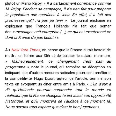
plutôt un Mario Rajoy:
« Il a certainement commencé comme
M. Rajoy. Pendant sa campagne, il n’a rien fait pour préparer
la population aux sacrifices à venir. En effet, il a fait des
promesses qu’il n’a pas pu tenir ».
Le journal enchaîne en
expliquant que François Hollande n’a fait que semer
des
« messages anti-entreprise (…), ce qui est exactement ce
dont la France n’a pas besoin »
.
Au
New York Times
, on pense que la France aurait besoin de
mettre un terme aux 35h et de baisser le salaire minimum.
« Malheureusement, ce changement n’est pas au
programme »
, note le journal, qui tempère sa déception en
indiquant que d’autres mesures radicales pourraient améliorer
la compétitivité. Hugo Dixon, auteur de l’article, termine son
texte en évoquant un dîner entre amis à Paris. «
L’un d’eux a
dit qu’Hollande pourrait surprendre tout le monde en
réalisant que la France changeante est aussi son opportunité
historique, et qu’il montrera de l’audace à ce moment là.
Nous devons tous espérer que c’est le bon jugement
».