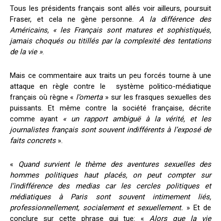
Tous les présidents français sont allés voir ailleurs, poursuit
Fraser, et cela ne gène personne.
A la différence des
Américains, « les Français sont matures et sophistiqués,
jamais choqués ou titillés par la complexité des tentations
de la vie »
.
Mais ce commentaire aux traits un peu forcés tourne à une
attaque en règle contre le système politico-médiatique
français où règne «
l’omerta
» sur les frasques sexuelles des
puissants. Et même contre la société française, décrite
comme ayant
« un rapport ambiguë à la vérité, et les
journalistes français sont souvent indifférents à l’exposé de
faits concrets
».
«
Quand survient le thème des aventures sexuelles des
hommes politiques haut plac
é
s, on peut compter sur
l’indifférence des medias car les cercles politiques et
médiatiques à Paris sont souvent intimement li
é
s,
professionnellement, socialement et sexuellement.
» Et de
conclure sur cette phrase qui tue: «
Alors que la vie