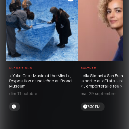
Expositions
culture
« Yoko Ono : Music of the Mind »,
Leïla Slimani à San Franci
l’exposition d’une icône au Broad
la sortie aux États-Unis 
Museum
« J’emporterai le feu »
dim 11 octobre
mar 29 septembre
-
7:30 PM -