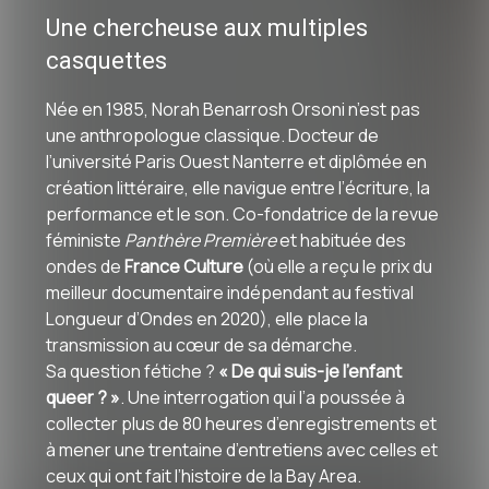
Une chercheuse aux multiples
casquettes
Née en 1985, Norah Benarrosh Orsoni n’est pas
une anthropologue classique
. Docteur de
l’université Paris Ouest Nanterre et diplômée en
création littéraire, elle navigue entre l’écriture, la
performance et le son
. Co-fondatrice de la revue
féministe
Panthère Première
et habituée des
ondes de
France Culture
(où elle a reçu le prix du
meilleur documentaire indépendant au festival
Longueur d’Ondes en 2020), elle place la
transmission au cœur de sa démarche
.
Sa question fétiche ?
« De qui suis-je l’enfant
queer ? »
. Une interrogation qui l’a poussée à
collecter plus de 80 heures d’enregistrements et
à mener une trentaine d’entretiens avec celles et
ceux qui ont fait l’histoire de la Bay Area
.