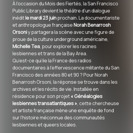
À l’occasion du Mois des Fiertés, la San Francisco
Public Library devient le théâtre d’un dialogue
inédit
le mardi 23 juin
prochain. La documentariste
et anthropologue française
Norah Benarrosh
Orsoni
y partagera la scène avec une figure de
proue de la culture underground américaine,
Michelle Tea
, pour explorer les racines
lesbiennes et trans de la Bay Area.
Qu’est-ce qui lie la France des radios
documentaires à l’effervescence militante du San
Francisco des années 80 et 90 ? Pour Norah
Benarrosh Orsoni, la réponse se trouve dans les
archives et les récits de vie.
Installée en
résidence pour son projet
« Généalogies
lesbiennes transatlantiques »
, cette chercheuse
et artiste française mène une enquête de fond
sur l’histoire méconnue des communautés
lesbiennes et queers locales
.