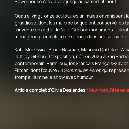
Powerhouse Arts, à voir jusqu’au samedi 30 août.
Quatre-vingt-onze sculptures animales envahissent la
grandiose, dont les murs de brique ont conservé les
s’invente en arche de Noé. Cochon monumental, élépha
ménagerie prend place en silence dans une version « ur
Kate MccGwire, Bruce Nauman, Maurizio Cattelan, Willia
Jeffrey Gibson… L’exposition, née en 2025 à Sag Harbo
contemporain. Parmi eux, les Français François-Xavier
Firman, dont l’œuvre
Le Sommeil en Forêt
, qui représen
trompe, illumine le show avec humour.
Article complet d’Olivia Deslandes :
New York, l’été en