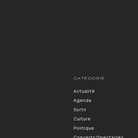
CATÉGORIE
Actualité
13264
Agenda
10130
Sortir
9309
Culture
7190
Politique
4105
Concerts/Spectacles