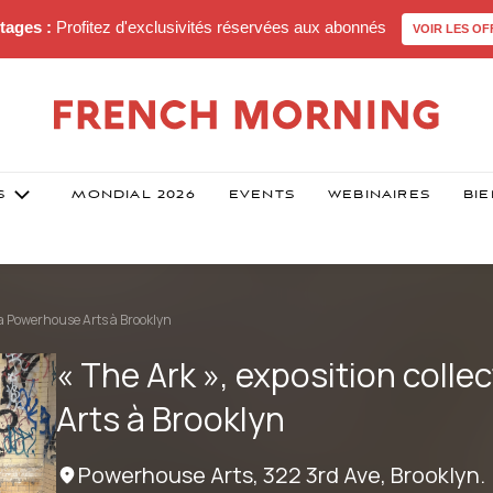
tages :
Profitez d'exclusivités réservées aux abonnés
VOIR LES OF
S
MONDIAL 2026
EVENTS
WEBINAIRES
BIE
à la Powerhouse Arts à Brooklyn
« The Ark », exposition colle
Arts à Brooklyn
Powerhouse Arts, 322 3rd Ave, Brooklyn.