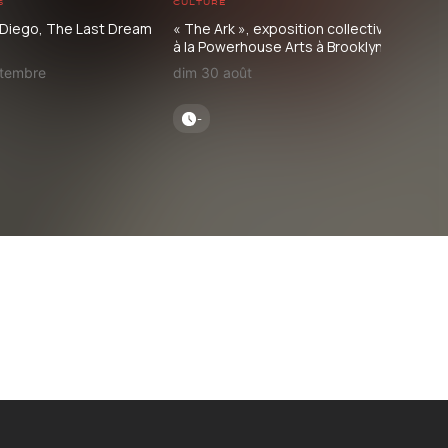
s
culture
Con
d Diego, The Last Dream
« The Ark », exposition collective
Nino
à la Powerhouse Arts à Brooklyn
com
ptembre
dim 30 août
mer
-