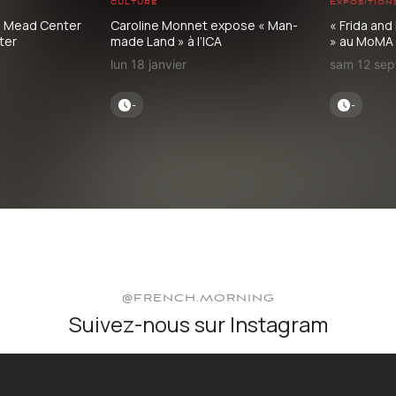
culture
Exposition
u Mead Center
Caroline Monnet expose « Man-
« Frida an
ter
made Land » à l’ICA
» au MoMA
lun 18 janvier
sam 12 se
-
-
@FRENCH.MORNING
Suivez-nous sur Instagram