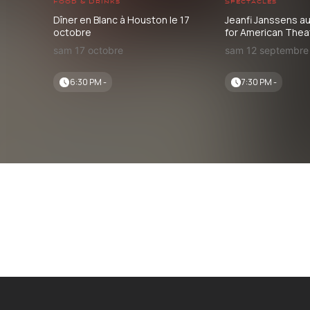
Food & Drinks
Spectacles
Dîner en Blanc à Houston le 17
Jeanfi Janssens a
octobre
for American Thea
sam 17 octobre
sam 12 septembre
6:30 PM -
7:30 PM -