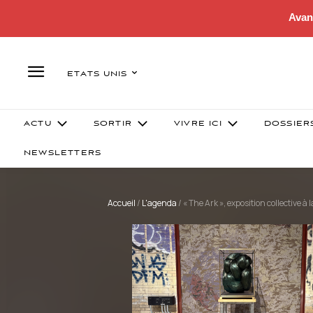
Avan
ETATS UNIS
ACTU
SORTIR
VIVRE ICI
DOSSIER
NEWSLETTERS
Accueil
/
L'agenda
/
« The Ark », exposition collective 