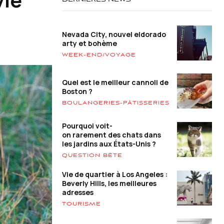
DERNIÈRES NEWS
Nevada City, nouvel eldorado
arty et bohème
WEEK-END/VOYAGE
Quel est le meilleur cannoli de
Boston ?
BOULANGERIES-PÂTISSERIES
Pourquoi voit-
on rarement des chats dans
les jardins aux États-Unis ?
QUESTION BÊTE
Vie de quartier à Los Angeles :
Beverly Hills, les meilleures
adresses
TOURISME