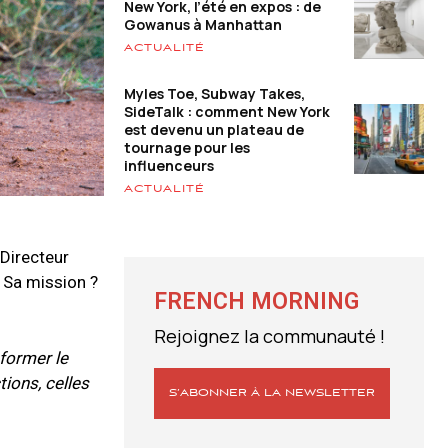
New York, l’été en expos : de
Gowanus à Manhattan
ACTUALITÉ
Myles Toe, Subway Takes,
SideTalk : comment New York
est devenu un plateau de
tournage pour les
influenceurs
ACTUALITÉ
 Directeur
. Sa mission ?
FRENCH MORNING
Rejoignez la communauté !
nformer le
ions, celles
S’ABONNER À LA NEWSLETTER