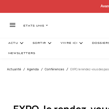
Avan
ETATS UNIS
ACTU
SORTIR
VIVRE ICI
DOSSIER
NEWSLETTERS
Actualité
Agenda
Conférences
EXPO, le rendez-vous des pas
EXPO, le rendez-vous