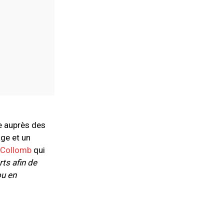
ge auprès des
age et un
 Collomb
qui
rts afin de
ou en