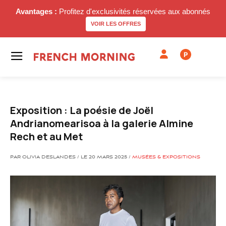
Avantages :
Profitez d'exclusivités réservées aux abonnés
VOIR LES OFFRES
P
Exposition : La poésie de Joël
Andrianomearisoa à la galerie Almine
Rech et au Met
PAR OLIVIA DESLANDES / LE 20 MARS 2025 /
MUSÉES & EXPOSITIONS