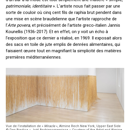
patrimoniale, identitaire
». L’artiste nous fait passer par une
sorte de couloir où cinq cent fils de raphia brut pendent dans
une mise en scène braudelienne que l’artiste rapproche de
l’
Arte povera
, et précisément de l’artiste greco-italien Jannis
Kounellis (1936-2017). Et en effet, on y voit un écho à
l’exposition que ce dernier a réalisé, en 1969. Il exposait alors
des sacs en toile de jute emplis de denrées alimentaires, qui
faisaient œuvre tout en magnifiant la simplicité des matières
premières méditerranéennes.
Vue de l’installation de «
Miracle
», Almine Rech New York, Upper East Side
© Dan Bradica – Joël Andrianomearisoa – Courtesy of the Artist and Almine