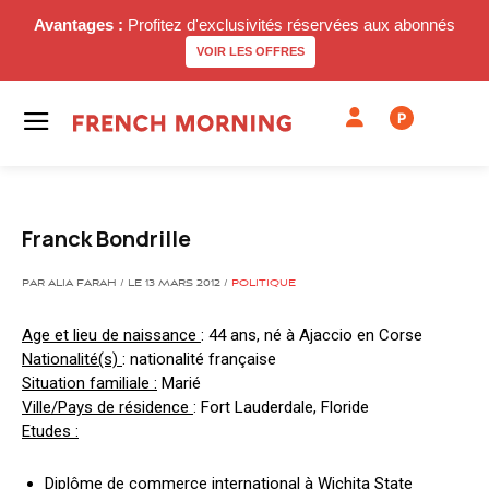
Avantages :
Profitez d'exclusivités réservées aux abonnés
VOIR LES OFFRES
P
Franck Bondrille
PAR ALIA FARAH / LE 13 MARS 2012 /
POLITIQUE
Age et lieu de naissance
: 44 ans, né à Ajaccio en Corse
Nationalité(s)
: nationalité française
Situation familiale :
Marié
Ville/Pays de résidence
: Fort Lauderdale, Floride
Etudes :
Diplôme de commerce international à Wichita State