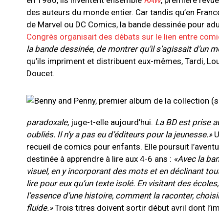
en 1980, ils inventent ensemble
RAW
, première revue
des auteurs du monde entier. Car tandis qu’en Fran
de Marvel ou DC Comics, la bande dessinée pour adu
Congrès organisait des débats sur le lien entre comi
la bande dessinée, de montrer qu’il s’agissait d’un m
qu’ils impriment et distribuent eux-mêmes, Tardi, Lo
Doucet.
paradoxale,
juge-t-elle aujourd’hui.
La BD est prise au
oubliés. Il n’y a pas eu d’éditeurs pour la jeunesse.»
U
recueil de comics pour enfants. Elle poursuit l’aventu
destinée à apprendre à lire aux 4-6 ans :
«Avec la ban
visuel, en y incorporant des mots et en déclinant to
lire pour eux qu’un texte isolé. En visitant des école
l’essence d’une histoire, comment la raconter, choisi
fluide.»
Trois titres doivent sortir début avril dont l