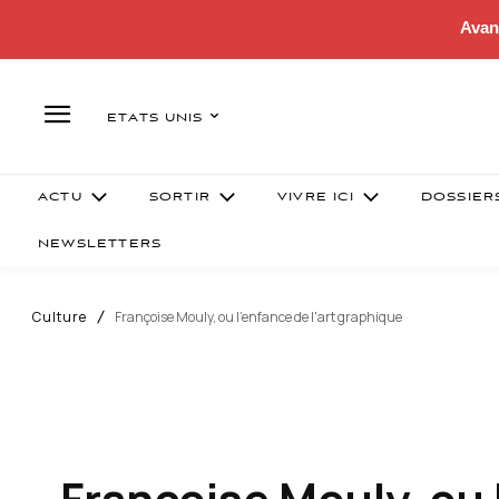
Avan
ETATS UNIS
ACTU
SORTIR
VIVRE ICI
DOSSIER
NEWSLETTERS
Culture
Françoise Mouly, ou l'enfance de l'art graphique
Françoise Mouly, ou 