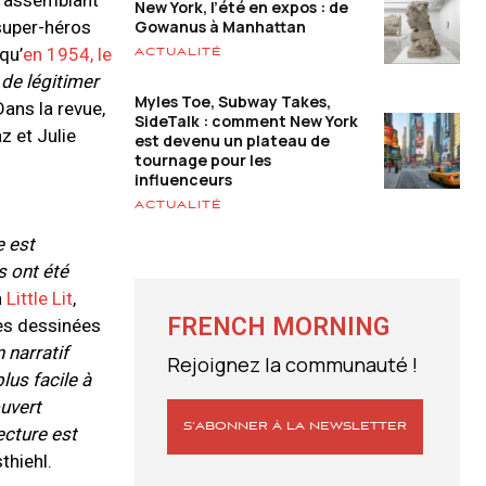
n rassemblant
New York, l’été en expos : de
Gowanus à Manhattan
 super-héros
qu’
en 1954, le
ACTUALITÉ
 de légitimer
Myles Toe, Subway Takes,
ans la revue,
SideTalk : comment New York
z et Julie
est devenu un plateau de
tournage pour les
influenceurs
ACTUALITÉ
e est
s ont été
n
Little Lit
,
FRENCH MORNING
des dessinées
 narratif
Rejoignez la communauté !
lus facile à
ouvert
S’ABONNER À LA NEWSLETTER
ecture est
hiehl.