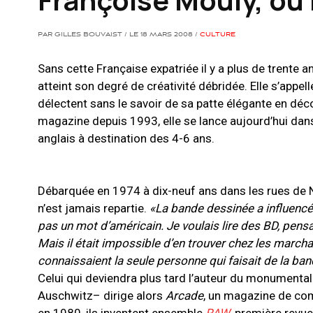
PAR GILLES BOUVAIST / LE 18 MARS 2008 /
CULTURE
Sans cette Française expatriée il y a plus de trente 
atteint son degré de créativité débridée. Elle s’appe
délectent sans le savoir de sa patte élégante en déc
magazine depuis 1993, elle se lance aujourd’hui dan
anglais à destination des 4-6 ans.
Débarquée en 1974 à dix-neuf ans dans les rues de 
n’est jamais repartie.
«La bande dessinée a influencé
pas un mot d’américain. Je voulais lire des BD, pen
Mais il était impossible d’en trouver chez les marc
connaissaient la seule personne qui faisait de la ba
Celui qui deviendra plus tard l’auteur du monumenta
Auschwitz– dirige alors
Arcade
, un magazine de com