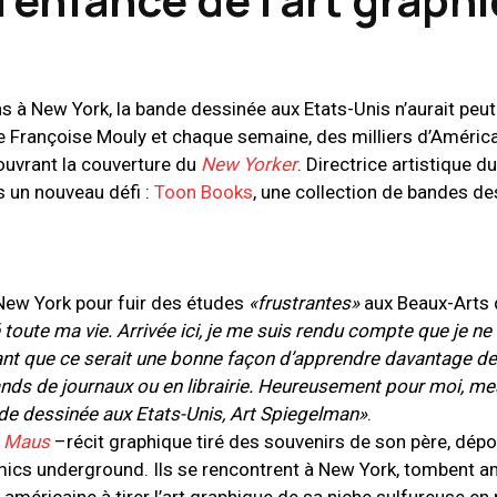
ans à New York, la bande dessinée aux Etats-Unis n’aurait peu
lle Françoise Mouly et chaque semaine, des milliers d’Améric
ouvrant la couverture du
New Yorker
. Directrice artistique d
s un nouveau défi :
Toon Books
, une collection de bandes d
New York pour fuir des études
«frustrantes»
aux Beaux-Arts d
 toute ma vie. Arrivée ici, je me suis rendu compte que je n
sant que ce serait une bonne façon d’apprendre davantage de
hands de journaux ou en librairie. Heureusement pour moi, m
nde dessinée aux Etats-Unis, Art Spiegelman»
.
l
Maus
–récit graphique tiré des souvenirs de son père, dépo
ics underground. Ils se rencontrent à New York, tombent a