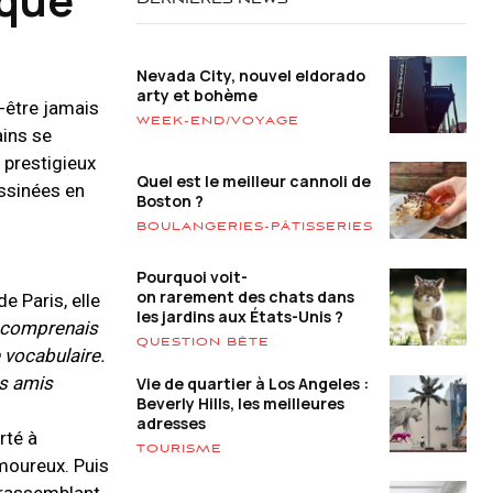
DERNIÈRES NEWS
Nevada City, nouvel eldorado
arty et bohème
t-être jamais
WEEK-END/VOYAGE
ains se
u prestigieux
Quel est le meilleur cannoli de
essinées en
Boston ?
BOULANGERIES-PÂTISSERIES
Pourquoi voit-
on rarement des chats dans
e Paris, elle
les jardins aux États-Unis ?
e comprenais
QUESTION BÊTE
 vocabulaire.
es amis
Vie de quartier à Los Angeles :
Beverly Hills, les meilleures
adresses
rté à
TOURISME
moureux. Puis