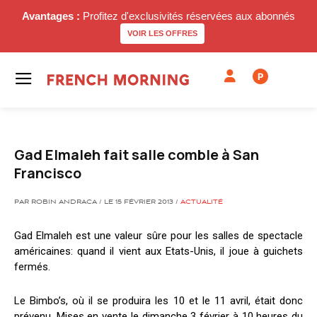
Avantages :
Profitez d'exclusivités réservées aux abonnés
VOIR LES OFFRES
P
Gad Elmaleh fait salle comble à San
Francisco
PAR ROBIN ANDRACA / LE 15 FÉVRIER 2013 /
ACTUALITÉ
Gad Elmaleh est une valeur sûre pour les salles de spectacle
américaines: quand il vient aux Etats-Unis, il joue à guichets
fermés.
Le Bimbo’s, où il se produira les 10 et le 11 avril, était donc
prévenu. Mises en vente le dimanche 3 février à 10 heures du