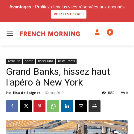
Avantages :
Profitez d'exclusivités réservées aux abonnés
VOIR LES OFFRES
P
Actualité
Sortir
Bars/Clubs
Restaurants
Grand Banks, hissez haut
l'apéro à New York
Par
Elsa de Saignes
-
30 mai 2019
1832
0