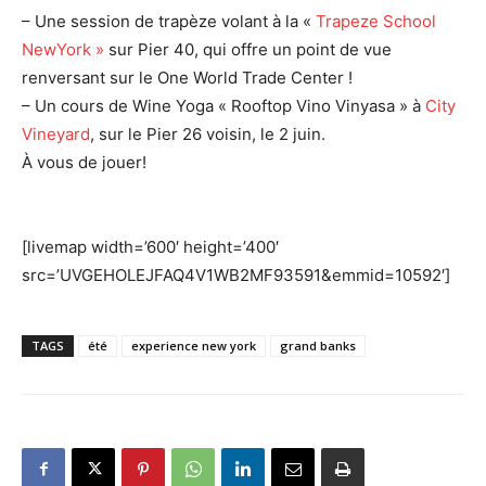
– Une session de trapèze volant à la «
Trapeze School
NewYork »
sur Pier 40, qui offre un point de vue
renversant sur le One World Trade Center !
– Un cours de Wine Yoga « Rooftop Vino Vinyasa » à
City
Vineyard
, sur le Pier 26 voisin, le 2 juin.
À vous de jouer!
[livemap width=’600′ height=’400′
src=’UVGEHOLEJFAQ4V1WB2MF93591&emmid=10592′]
TAGS
été
experience new york
grand banks