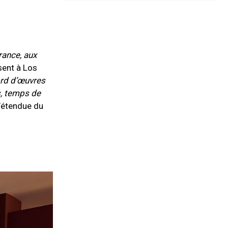
rance, aux
sent à Los
ord d’œuvres
s, temps de
l’étendue du