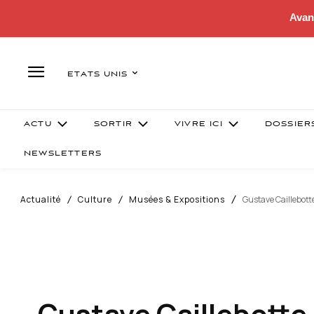
Avan
ETATS UNIS
ACTU
SORTIR
VIVRE ICI
DOSSIER
NEWSLETTERS
Actualité
Culture
Musées & Expositions
Gustave Caillebott
Gustave Caillebotte