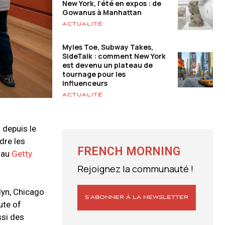
New York, l’été en expos : de
Gowanus à Manhattan
ACTUALITÉ
Myles Toe, Subway Takes,
SideTalk : comment New York
est devenu un plateau de
tournage pour les
influenceurs
ACTUALITÉ
 depuis le
dre les
FRENCH MORNING
 au
Getty
Rejoignez la communauté !
lyn, Chicago
S’ABONNER À LA NEWSLETTER
ute of
ssi des