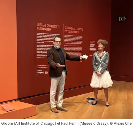
Groom (Art Institute of Chicago) et Paul Perrin (Musée d’Orsay). © Alexis Che