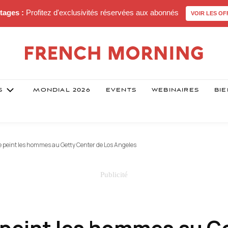
tages :
Profitez d'exclusivités réservées aux abonnés
VOIR LES OF
S
MONDIAL 2026
EVENTS
WEBINAIRES
BIE
e peint les hommes au Getty Center de Los Angeles
 peint les hommes au G