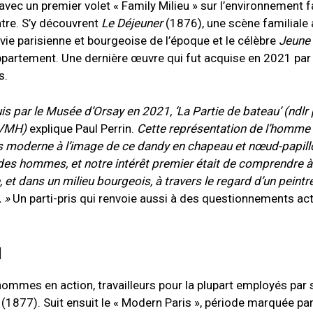
vec un premier volet « Family Milieu » sur l’environnement f
ntre. S’y découvrent
Le Déjeuner
(1876), une scène familiale 
vie parisienne et bourgeoise de l’époque et le célèbre
Jeune
 appartement. Une dernière œuvre qui fut acquise en 2021 pa
s.
s par le Musée d’Orsay en 2021, ‘La Partie de bateau’ (ndlr 
 LVMH)
explique Paul Perrin.
Cette représentation de l’homme 
ers moderne à l’image de ce dandy en chapeau et nœud-papillon
 des hommes, et notre intérêt premier était de comprendre à
et dans un milieu bourgeois, à travers le regard d’un peintr
.
»
Un parti-pris qui renvoie aussi à des questionnements act
l
 hommes en action, travailleurs pour la plupart employés par s
(1877). Suit ensuit le « Modern Paris », période marquée par