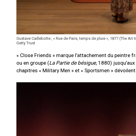
Gustave Caillebotte:, « Rue de Paris, temps de pluie », 1877 (The Art 
Getty Trust
« Close Friends » marque l’attachement du peintre fr
ou en groupe (
La Partie de bésigue
, 1880) jusqu’aux 
chapitres « Military Men » et « Sportsmen » dévoilent