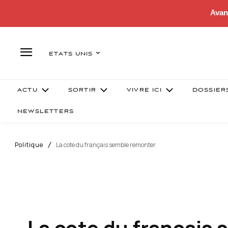
Avan
ETATS UNIS
ACTU
SORTIR
VIVRE ICI
DOSSIER
NEWSLETTERS
Politique
La cote du français semble remonter
La cote du français