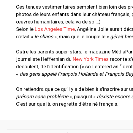
Ces tenues vestimentaires semblent bien loin des pr
photos de leurs enfants dans leur château français,
œuvres humanitaires, cela va de soi…)
Selon le
Los Angeles Time
, Angéline Jolie aurait dé
c’était «
le chaos
», mais que le couple le «
gérait bie
Outre les parents super-stars, le magazine MédiaPart
journaliste Heffernian du
New York Times
raconte s’ê
découlent, de l’identification (« so I entered an “ide
«
des gens appelé François Hollande et François Bayr
On retiendra que ce qu’il y a de bien à s’inscrire sur 
prénom sans problème
», puisqu’il «
n’existe encore
C’est sur que là, on regrette d’être né français…