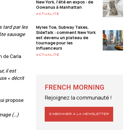
New York, l’été en expos : de
Gowanus à Manhattan
ACTUALITÉ
s tard par les
Myles Toe, Subway Takes,
SideTalk : comment New York
côte sauvage
est devenu un plateau de
tournage pour les
influenceurs
ACTUALITÉ
m de Carla
, il est
euse «
décrit
FRENCH MORNING
Rejoignez la communauté !
qui propose
image (…)
S’ABONNER À LA NEWSLETTER