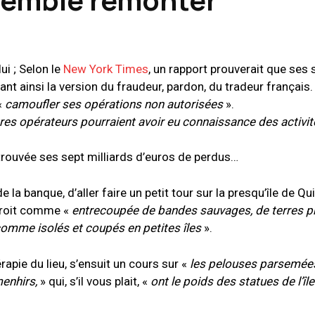
ui ; Selon le
New York Times
, un rapport prouverait que ses 
ant ainsi la version du fraudeur, pardon, du tradeur français. 
«
camoufler ses opérations non autorisées
».
tres opérateurs pourraient avoir eu connaissance des activi
etrouvée ses sept milliards d’euros de perdus…
 la banque, d’aller faire un petit tour sur la presqu’île de Qu
droit comme «
entrecoupée de bandes sauvages, de terres p
comme isolés et coupés en petites îles
».
rapie du lieu, s’ensuit un cours sur «
les pelouses parsemées
menhirs,
» qui, s’il vous plait, «
ont le poids des statues de l’îl