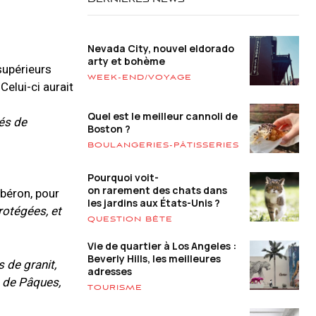
DERNIÈRES NEWS
Nevada City, nouvel eldorado
arty et bohème
supérieurs
WEEK-END/VOYAGE
Celui-ci aurait
Quel est le meilleur cannoli de
tés de
Boston ?
BOULANGERIES-PÂTISSERIES
Pourquoi voit-
on rarement des chats dans
ibéron, pour
les jardins aux États-Unis ?
rotégées, et
QUESTION BÊTE
Vie de quartier à Los Angeles :
Beverly Hills, les meilleures
 de granit,
adresses
e de Pâques,
TOURISME