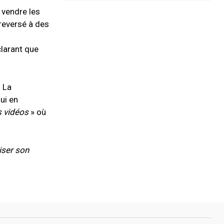
 vendre les
reversé à des
clarant que
. La
ui en
s vidéos
» où
iser son