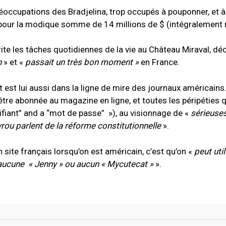
éoccupations des Bradjelina, trop occupés à pouponner, et à
 pour la modique somme de 14 millions de $ (intégralement 
crite les tâches quotidiennes de la vie au Château Miraval, dé
n
» et «
passait un très bon moment »
en France.
 est lui aussi dans la ligne de mire des journaux américains
tre abonnée au magazine en ligne, et toutes les péripéties q
ntifiant” and a “mot de passe” »), au visionnage de «
sérieuse
ou parlent de la réforme constitutionnelle
».
un site français lorsqu’on est américain, c’est qu’on «
peut util
 aucune « Jenny » ou aucun « Mycutecat »
».