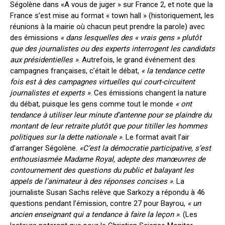
Ségolène dans «A vous de juger » sur France 2, et note que la
France s’est mise au format « town hall » (historiquement, les
réunions à la mairie où chacun peut prendre la parole) avec
des émissions
« dans lesquelles des « vrais gens » plutôt
que des journalistes ou des experts interrogent les candidats
aux présidentielles »
. Autrefois, le grand événement des
campagnes françaises, c’était le débat,
« la tendance cette
fois est à des campagnes virtuelles qui court-circuitent
journalistes et experts »
. Ces émissions changent la nature
du débat, puisque les gens comme tout le monde
« ont
tendance à utiliser leur minute d’antenne pour se plaindre du
montant de leur retraite plutôt que pour titiller les hommes
politiques sur la dette nationale »
. Le format avait l’air
d’arranger Ségolène.
«C’est la démocratie participative, s’est
enthousiasmée Madame Royal, adepte des manœuvres de
contournement des questions du public et balayant les
appels de l’animateur à des réponses concises »
. La
journaliste Susan Sachs relève que Sarkozy a répondu à 46
questions pendant l’émission, contre 27 pour Bayrou,
« un
ancien enseignant qui a tendance à faire la leçon »
. (Les