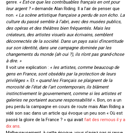
genre.
« Est-ce que les contribuables français en ont pour
leur argent ? »
demande Alan Riding. Il a l’air de penser que
non.
« La scène artistique française a perdu de son écho. La
culture du passé semble à l’abri, avec des musées publics,
des opéras et des théâtres bien fréquentés. Mais les
créateurs, des artistes visuels aux écrivains, semblent
déconnectés de la société. Dans un pays saisi d’incertitude
sur son identité, dans une campagne dominée par les
changements du monde (ah oui ?), ils n’ont pas grand-chose
à dire. »
Il voit une explication :
« les artistes, comme beaucoup de
gens en France, sont obsédés par la protection de leurs
privilèges ».
Et
« quand les Français se plaignent de la
morosité de l’état de l’art contemporain, ils blâment
instinctivement le gouvernement, comme si les artistes et
galeries ne portaient aucune responsabilité ».
Bon, on a un
peu perdu la campagne en cours de route mais Alan Riding a
vidé son sac dans un article qui évoque un peu son « Où est
passé la gloire de la France ? » qui avait
fait des remous il y a
dix ans
.
Malheureusement, à cette époque, vous n’aviez pas ni revue