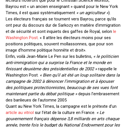
lecteurs noteront que pour le Christian Science Monitor,
Bayrou est « un ancien enseignant » quand pour le New York
Times, il est quasi systématiquement
« un agriculteur »
).
Les électeurs français se tournent vers Bayrou, parce qu’ils
ont peur du discours dur de Sarkozy en matière d’immigration
et de sécurité et sont inquiets des gaffes de Royal, selon
le
Washington Post
. « Il attire les électeurs moins pour ses
positions politiques, souvent mollassonnes, que pour son
image d’homme politique honnête et droit».
Enfin, voilà Jean-Marie Le Pen sur les bulletins,
« le politicien
anti-immigration qui a surprise la France et le monde en
finissant deuxième des présidentielles de 2002 »
rappelle le
Washington Post.
« Bien qu’il ait été un loup solitaire dans la
campagne de 2002 à dénoncer l’immigration et à épouser
des politiques protectionnistes, beaucoup de ses vues font
maintenant partie du débat politique »
depuis l’embrasement
des banlieues de l’automne 2005
Quant au New York Times, la campagne est le prétexte d’un
article au vitriol
sur l’état de la culture en France.
« Le
gouvernement français dépense 3,8 milliards en arts chaque
année, trente fois le budget du National Endowment pour les