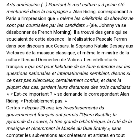
Arts américains (…) Pourtant le mot culture a à peine été
mentionné dans la campagne »
. Alan Riding, correspondant à
Paris a l’impression que
« même les célébrités du showbiz ne
sont pas courtisées par les candidats »
(aie, Johnny va se
désabonner de French Morning). Il a trouvé des gens qui se
souciaient de cette absence : la réalisatrice Pascale Ferran
dans son discours aux Cesars, la Soprano Natalie Dessay aux
Victoires de la musique classique, et même le ministre de la
culture Renaud Donnedieu de Vabres. Les intellectuels
français
« qui ont pour habitude de se faire entendre sur les
questions nationales et internationales semblent, disons si
ce n’est pas silencieux, certainement confus, et dans la
plupart des cas, gardent leurs distances des trois candidats
»
. « Est-ce important ? » se demande le correspondant Alan
Riding. « Problablement pas. »
Certes
« depuis 25 ans, les investissements du
gouvernement français ont permis l’Opera Bastille, la
pyramide du Louvre, la très grande bibliothèque, la Cité de la
musique et récemment le Musée du Quai Branly »
, sans
compter les subventions aux créateurs et artistes en tout