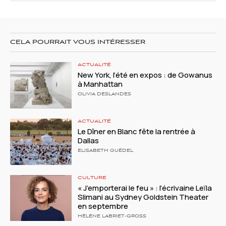
CELA POURRAIT VOUS INTÉRESSER
ACTUALITÉ
New York, l’été en expos : de Gowanus
à Manhattan
OLIVIA DESLANDES
ACTUALITÉ
Le Dîner en Blanc fête la rentrée à
Dallas
ELISABETH GUÉDEL
CULTURE
« J’emporterai le feu » : l’écrivaine Leïla
Slimani au Sydney Goldstein Theater
en septembre
HÉLÈNE LABRIET-GROSS