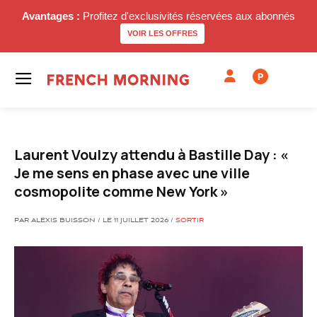
Avantages :
Profitez d'exclusivités réservées aux abonnés
VOIR LES OFFRES
P
Laurent Voulzy attendu à Bastille Day : «
Je me sens en phase avec une ville
cosmopolite comme New York »
PAR ALEXIS BUISSON / LE 11 JUILLET 2026 /
SORTIR