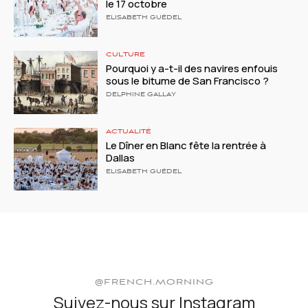
le 17 octobre
ELISABETH GUÉDEL
CULTURE
Pourquoi y a-t-il des navires enfouis
sous le bitume de San Francisco ?
DELPHINE GALLAY
ACTUALITÉ
Le Dîner en Blanc fête la rentrée à
Dallas
ELISABETH GUÉDEL
@FRENCH.MORNING
Suivez-nous sur Instagram