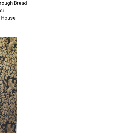
orough Bread
si
e House