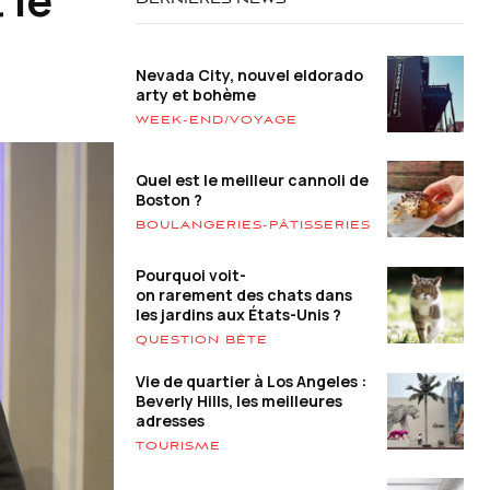
DERNIÈRES NEWS
Nevada City, nouvel eldorado
arty et bohème
WEEK-END/VOYAGE
Quel est le meilleur cannoli de
Boston ?
BOULANGERIES-PÂTISSERIES
Pourquoi voit-
on rarement des chats dans
les jardins aux États-Unis ?
QUESTION BÊTE
Vie de quartier à Los Angeles :
Beverly Hills, les meilleures
adresses
TOURISME