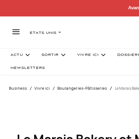
Avan
ETATS UNIS
ACTU
SORTIR
VIVRE ICI
DOSSIER
NEWSLETTERS
Business
Vivre ici
Boulangeries-Pâtisseries
Le Marais Bake
Le Marais Bakery et