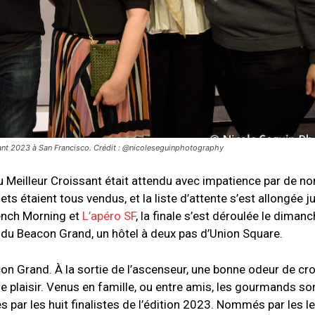
sant 2023 à San Francisco. Crédit : @nicoleseguinphotography
u Meilleur Croissant était attendu avec impatience par de 
ets étaient tous vendus, et la liste d’attente s’est allongée j
ench Morning et
L’apéro SF
, la finale s’est déroulée le diman
 du Beacon Grand, un hôtel à deux pas d’Union Square.
on Grand. À la sortie de l’ascenseur, une bonne odeur de cr
de plaisir. Venus en famille, ou entre amis, les gourmands so
s par les huit finalistes de l’édition 2023. Nommés par les l