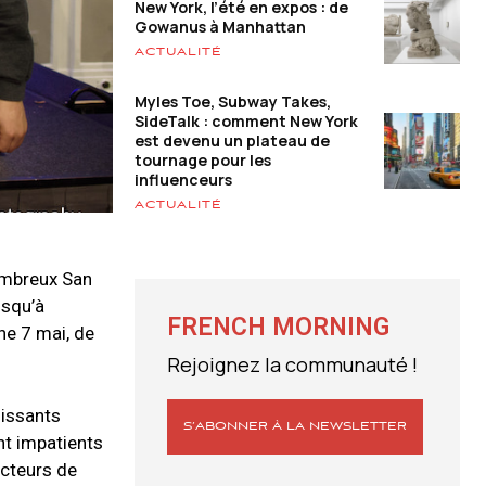
New York, l’été en expos : de
Gowanus à Manhattan
ACTUALITÉ
Myles Toe, Subway Takes,
SideTalk : comment New York
est devenu un plateau de
tournage pour les
influenceurs
ACTUALITÉ
nombreux San
usqu’à
FRENCH MORNING
che 7 mai, de
Rejoignez la communauté !
oissants
S’ABONNER À LA NEWSLETTER
nt impatients
ecteurs de