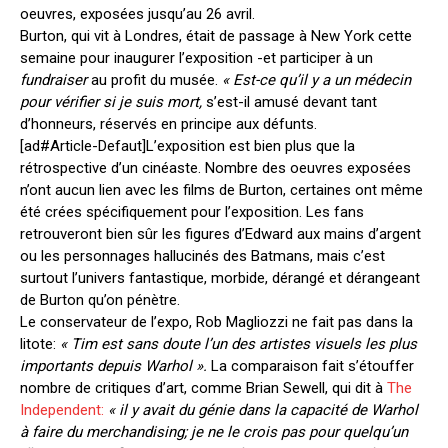
oeuvres, exposées jusqu’au 26 avril.
Burton, qui vit à Londres, était de passage à New York cette
semaine pour inaugurer l’exposition -et participer à un
fundraiser
au profit du musée.
« Est-ce qu’il y a un médecin
pour vérifier si je suis mort,
s’est-il amusé devant tant
d’honneurs, réservés en principe aux défunts.
[ad#Article-Defaut]L’exposition est bien plus que la
rétrospective d’un cinéaste. Nombre des oeuvres exposées
n’ont aucun lien avec les films de Burton, certaines ont même
été crées spécifiquement pour l’exposition. Les fans
retrouveront bien sûr les figures d’Edward aux mains d’argent
ou les personnages hallucinés des Batmans, mais c’est
surtout l’univers fantastique, morbide, dérangé et dérangeant
de Burton qu’on pénètre.
Le conservateur de l’expo, Rob Magliozzi ne fait pas dans la
litote:
« Tim est sans doute l’un des artistes visuels les plus
importants depuis Warhol ».
La comparaison fait s’étouffer
nombre de critiques d’art, comme Brian Sewell, qui dit à
The
Independent:
« il y avait du génie dans la capacité de Warhol
à faire du
merchandising; je ne le crois pas pour quelqu’un