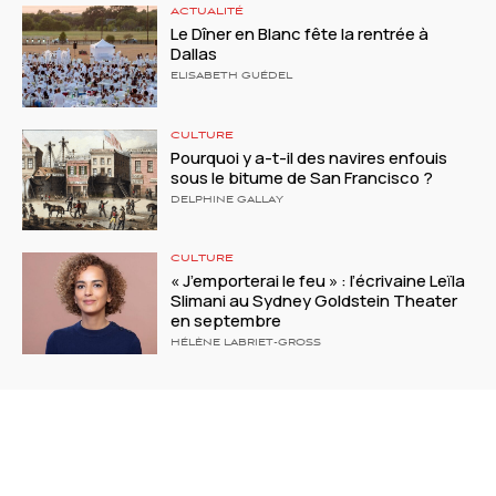
ACTUALITÉ
Le Dîner en Blanc fête la rentrée à
Dallas
ELISABETH GUÉDEL
CULTURE
Pourquoi y a-t-il des navires enfouis
sous le bitume de San Francisco ?
DELPHINE GALLAY
CULTURE
« J’emporterai le feu » : l’écrivaine Leïla
Slimani au Sydney Goldstein Theater
en septembre
HÉLÈNE LABRIET-GROSS