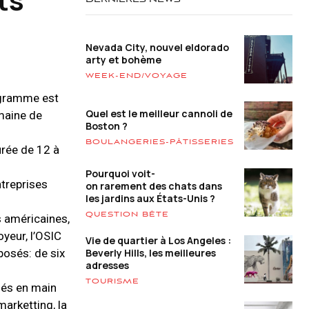
DERNIÈRES NEWS
Nevada City, nouvel eldorado
arty et bohème
WEEK-END/VOYAGE
ogramme est
Quel est le meilleur cannoli de
omaine de
Boston ?
BOULANGERIES-PÂTISSERIES
urée de 12 à
Pourquoi voit-
ntreprises
on rarement des chats dans
les jardins aux États-Unis ?
QUESTION BÊTE
 américaines,
yeur, l’OSIC
Vie de quartier à Los Angeles :
osés: de six
Beverly Hills, les meilleures
adresses
TOURISME
lés en main
arketting, la