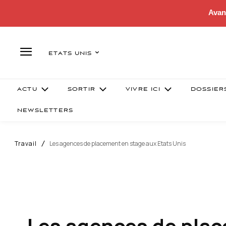
Avan
ETATS UNIS
ACTU
SORTIR
VIVRE ICI
DOSSIER
NEWSLETTERS
Travail
Les agences de placement en stage aux Etats Unis
Les agences de plac