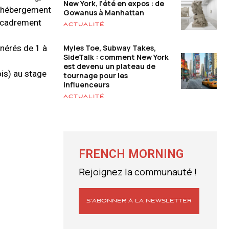
New York, l’été en expos : de
 l’hébergement
Gowanus à Manhattan
encadrement
ACTUALITÉ
nérés de 1 à
Myles Toe, Subway Takes,
SideTalk : comment New York
est devenu un plateau de
ois) au stage
tournage pour les
influenceurs
ACTUALITÉ
FRENCH MORNING
Rejoignez la communauté !
S’ABONNER À LA NEWSLETTER