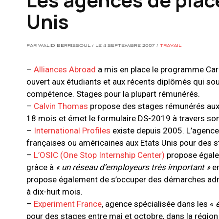
Unis
PAR WALID BERRISSOUL / LE 4 SEPTEMBRE 2007 /
TRAVAIL
–
Alliances Abroad
a mis en place le programme Car
ouvert aux étudiants et aux récents diplômés qui so
compétence. Stages pour la plupart rémunérés.
–
Calvin Thomas
propose des stages rémunérés aux E
18 mois et émet le formulaire DS-2019 à travers s
–
International Profiles
existe depuis 2005. L’agence 
françaises ou américaines aux Etats Unis pour des s
–
L’OSIC (One Stop Internship Center)
propose égalem
grâce à
« un réseau d’employeurs très important »
en
propose également de s’occuper des démarches admin
à dix-huit mois.
–
Experiment France
, agence spécialisée dans les «
pour des stages entre mai et octobre, dans la région