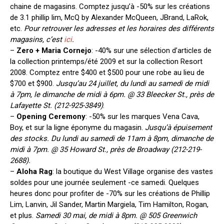
chaine de magasins. Comptez jusqu’à -50% sur les créations
de 3.1 phillip lim, McQ by Alexander McQueen, JBrand, LaRok,
etc.
Pour retrouver les adresses et les horaires des différents
magasins, c’est
ici
.
–
Zero + Maria Cornejo
: -40% sur une sélection d’articles de
la collection printemps/été 2009 et sur la collection Resort
2008. Comptez entre $400 et $500 pour une robe au lieu de
$700 et $900.
Jusqu’au 24 juillet, du lundi au samedi de midi
à 7pm, le dimanche de midi à 6pm. @ 33 Bleecker St., près de
Lafayette St. (212-925-3849)
.
–
Opening Ceremony
: -50% sur les marques Vena Cava,
Boy, et sur la ligne éponyme du magasin.
Jusqu’à épuisement
des stocks. Du lundi au samedi de 11am à 8pm, dimanche de
midi à 7pm. @ 35 Howard St., près de Broadway (212-219-
2688).
–
Aloha Rag
: la boutique du West Village organise des vastes
soldes pour une journée seulement -ce samedi. Quelques
heures donc pour profiter de -70% sur les créations de Phillip
Lim, Lanvin, Jil Sander, Martin Margiela, Tim Hamilton, Rogan,
et plus.
Samedi 30 mai, de midi à 8pm. @ 505 Greenwich