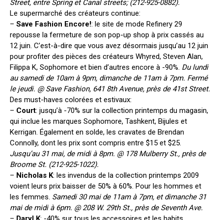
Street, entre Spring et Canal streets; (212-925-0882).
Le supermarché des créateurs continue:
–
Save Fashion Encore!
: le site de mode Refinery 29
repousse la fermeture de son pop-up shop à prix cassés au
12 juin. C’est-à-dire que vous avez désormais jusqu’au 12 juin
pour profiter des pièces des créateurs Whyred, Steven Alan,
Filippa K, Sophomore et bien d’autres encore à -90%.
Du lundi
au samedi de 10am à 9pm, dimanche de 11am à 7pm. Fermé
le jeudi. @ Save Fashion, 641 8th Avenue, près de 41st Street.
Des must-haves colorées et estivaux:
–
Court
: jusqu’à -70% sur la collection printemps du magasin,
qui inclue les marques Sophomore, Tashkent, Bijules et
Kerrigan. Également en solde, les cravates de Brendan
Connolly, dont les prix sont compris entre $15 et $25.
Jusqu’au 31 mai, de midi à 8pm. @ 178 Mulberry St., près de
Broome St. (212-925-1022).
–
Nicholas K
: les invendus de la collection printemps 2009
voient leurs prix baisser de 50% à 60%. Pour les hommes et
les femmes.
Samedi 30 mai de 11am à 7pm, et dimanche 31
mai de midi à 6pm. @ 208 W. 29th St., près de Seventh Ave.
–
Daryl K
: -40% sur tous les accessoires et les habits