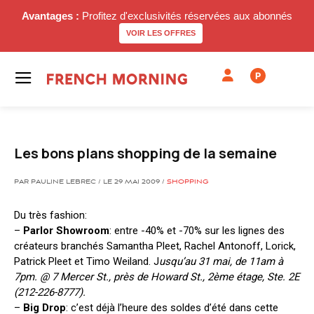
Avantages :
Profitez d'exclusivités réservées aux abonnés
VOIR LES OFFRES
P
Les bons plans shopping de la semaine
PAR PAULINE LEBREC / LE 29 MAI 2009 /
SHOPPING
Du très fashion:
–
Parlor Showroom
: entre -40% et -70% sur les lignes des
créateurs branchés Samantha Pleet, Rachel Antonoff, Lorick,
Patrick Pleet et Timo Weiland. J
usqu’au 31 mai, de 11am à
7pm. @ 7 Mercer St., près de Howard St., 2ème étage, Ste. 2E
(212-226-8777).
–
Big Drop
: c’est déjà l’heure des soldes d’été dans cette