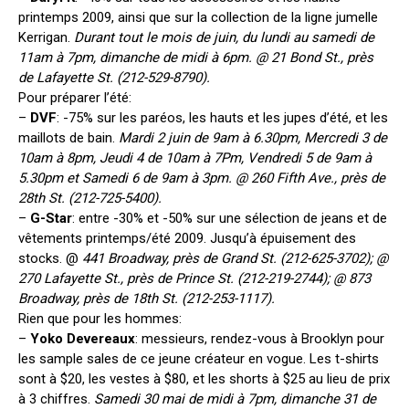
printemps 2009, ainsi que sur la collection de la ligne jumelle
Kerrigan.
Durant tout le mois de juin, du lundi au samedi de
11am à 7pm, dimanche de midi à 6pm. @ 21 Bond St., près
de Lafayette St. (212-529-8790).
Pour préparer l’été:
–
DVF
: -75% sur les paréos, les hauts et les jupes d’été, et les
maillots de bain.
Mardi 2 juin de 9am à 6.30pm, Mercredi 3 de
10am à 8pm, Jeudi 4 de 10am à 7Pm, Vendredi 5 de 9am à
5.30pm et Samedi 6 de 9am à 3pm. @ 260 Fifth Ave., près de
28th St. (212-725-5400).
–
G-Star
: entre -30% et -50% sur une sélection de jeans et de
vêtements printemps/été 2009. Jusqu’à épuisement des
stocks. @
441 Broadway, près de Grand St. (212-625-3702); @
270 Lafayette St., près de Prince St. (212-219-2744); @ 873
Broadway, près de 18th St. (212-253-1117).
Rien que pour les hommes:
–
Yoko Devereaux
: messieurs, rendez-vous à Brooklyn pour
les sample sales de ce jeune créateur en vogue. Les t-shirts
sont à $20, les vestes à $80, et les shorts à $25 au lieu de prix
à 3 chiffres.
Samedi 30 mai de midi à 7pm, dimanche 31 de