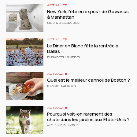
ACTUALITÉ
New York, l’été en expos : de Gowanus
à Manhattan
OLIVIA DESLANDES
ACTUALITÉ
Le Dîner en Blanc fête la rentrée à
Dallas
ELISABETH GUÉDEL
ACTUALITÉ
Quel est le meilleur cannoli de Boston ?
BENOIT LANDON
ACTUALITÉ
Pourquoi voit-on rarement des
chats dans les jardins aux États-Unis ?
MELANIE BLAKELY