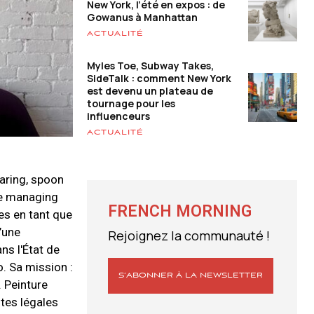
New York, l’été en expos : de
Gowanus à Manhattan
ACTUALITÉ
Myles Toe, Subway Takes,
SideTalk : comment New York
est devenu un plateau de
tournage pour les
influenceurs
ACTUALITÉ
taring, spoon
 le managing
FRENCH MORNING
ées en tant que
’une
Rejoignez la communauté !
ns l'État de
. Sa mission :
S’ABONNER À LA NEWSLETTER
. Peinture
tes légales