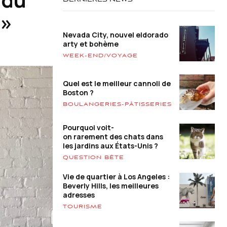
DERNIÈRES NEWS
 »
Nevada City, nouvel eldorado
arty et bohème
WEEK-END/VOYAGE
Quel est le meilleur cannoli de
Boston ?
BOULANGERIES-PÂTISSERIES
Pourquoi voit-
on rarement des chats dans
les jardins aux États-Unis ?
QUESTION BÊTE
Vie de quartier à Los Angeles :
Beverly Hills, les meilleures
adresses
TOURISME