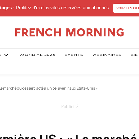
tages :
Profitez d'exclusivités réservées aux abonnés
VOIR LES OF
S
MONDIAL 2026
EVENTS
WEBINAIRES
BIE
 Le marché du dessert lacté a un bel avenir aux États-Unis »
ermière US : « Le marché