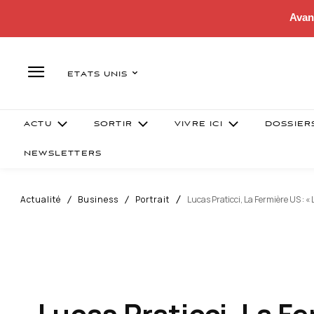
Avan
ETATS UNIS
ACTU
SORTIR
VIVRE ICI
DOSSIER
NEWSLETTERS
Actualité
Business
Portrait
Lucas Praticci, La Fermière US : «
Lucas Praticci, La F