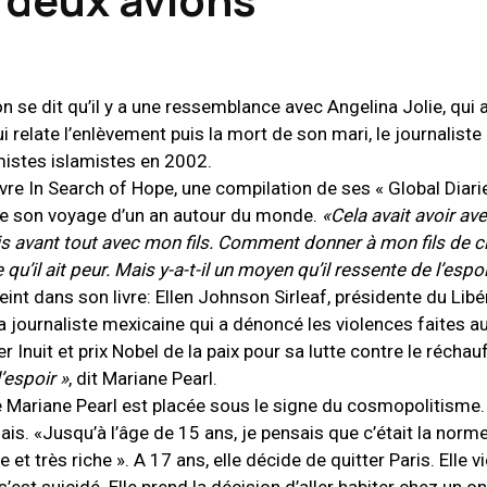
 se dit qu’il y a une ressemblance avec Angelina Jolie, qui a
i relate l’enlèvement puis la mort de son mari, le journaliste
mistes islamistes en 2002.
ivre In Search of Hope, une compilation de ses « Global Diarie
e son voyage d’un an autour du monde.
«Cela avait avoir av
is avant tout avec mon fils. Comment donner à mon fils de c
qu’il ait peur. Mais y-a-t-il un moyen qu’il ressente de l’espoi
int dans son livre: Ellen Johnson Sirleaf, présidente du Libér
a journaliste mexicaine qui a dénoncé les violences faites
r Inuit et prix Nobel de la paix pour sa lutte contre le récha
’espoir »
, dit Mariane Pearl.
e Mariane Pearl est placée sous le signe du cosmopolitisme.
ais. «Jusqu’à l’âge de 15 ans, je pensais que c’était la norme
e et très riche ». A 17 ans, elle décide de quitter Paris. Elle v