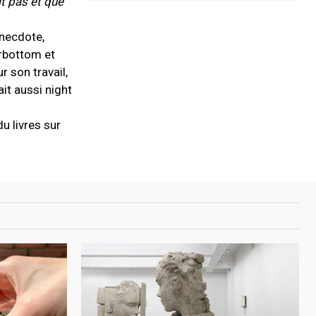
ît pas et que
anecdote,
erbottom et
r son travail,
it aussi night
u livres sur