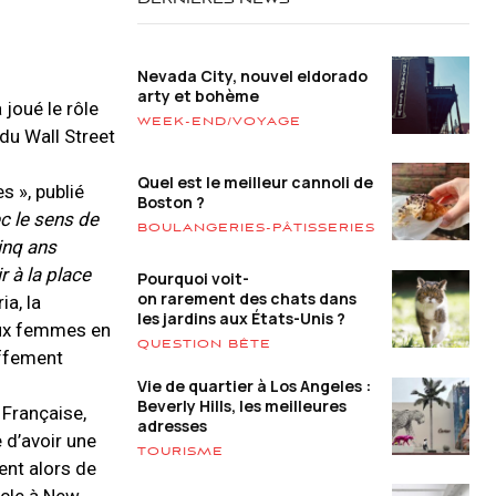
DERNIÈRES NEWS
Nevada City, nouvel eldorado
arty et bohème
 joué le rôle
WEEK-END/VOYAGE
 du Wall Street
Quel est le meilleur cannoli de
s », publié
Boston ?
ec le sens de
BOULANGERIES-PÂTISSERIES
inq ans
r à la place
Pourquoi voit-
on rarement des chats dans
ia, la
les jardins aux États-Unis ?
 aux femmes en
QUESTION BÊTE
uffement
Vie de quartier à Los Angeles :
Beverly Hills, les meilleures
 Française,
adresses
 d’avoir une
TOURISME
ient alors de