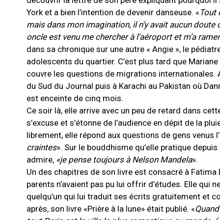
découvrir la lettre de son père expliquant pourquoi il 
York et a bien l’intention de devenir danseuse. «
Tout 
mais dans mon imagination, il n’y avait aucun doute 
oncle est venu me chercher à l’aéroport et m’a ram
dans sa chronique sur une autre « Angie », le pédiatr
adolescents du quartier. C’est plus tard que Mariane 
couvre les questions de migrations internationales. A
du Sud du Journal puis à Karachi au Pakistan où Dann
est enceinte de cinq mois.
Ce soir là, elle arrive avec un peu de retard dans cett
s’excuse et s’étonne de l’audience en dépit de la plui
librement, elle répond aux questions de gens venus l
craintes
». Sur le bouddhisme qu’elle pratique depuis 
admire,
«je pense toujours à Nelson Mandela
».
Un des chapitres de son livre est consacré à Fatima
parents n’avaient pas pu lui offrir d’études. Elle qui 
quelqu’un qui lui traduit ses écrits gratuitement et
après, son livre «Prière à la lune» était publié. «
Quand 