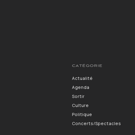
CATÉGORIE
Actualité
13264
Agenda
10130
Sortir
9309
Culture
7190
Politique
4105
Concerts/Spectacles
3578