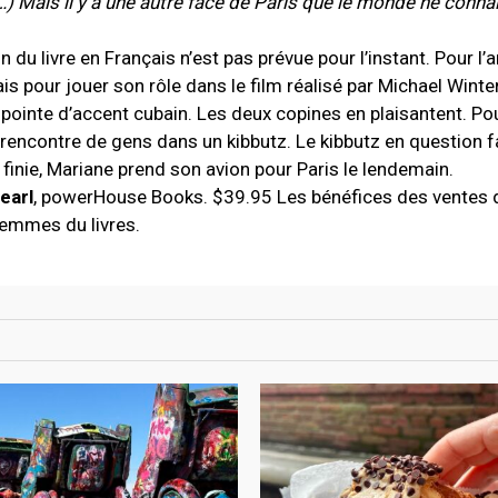
(…) Mais il y a une autre face de Paris que le monde ne conna
 du livre en Français n’est pas prévue pour l’instant. Pour l’
çais pour jouer son rôle dans le film réalisé par Michael Wint
e pointe d’accent cubain. Les deux copines en plaisantent. Pou
rencontre de gens dans un kibbutz. Le kibbutz en question fa
 finie, Mariane prend son avion pour Paris le lendemain.
earl
, powerHouse Books. $39.95 Les bénéfices des ventes d
emmes du livres.