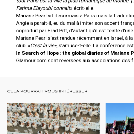
tout Paris est la ville la plus romantique au monde. 
Fatima Elayoubi connaît
» écrit-elle.
Mariane Pearl vit désormais à Paris mais la traduction
Angie a paraît-il, eu du mal à imiter son accent fran
coproduit par Brad Pitt, d’autant qu’il est teinté d’un
Mariane Pearl s’est rendue récemment en Israel, à la 
club. «
C’est la vie»
, s’amuse-t-elle. La conférence est
In Search of Hope : the global diaries of Mariane P
Glamour.com sont reversées aux associations des f
CELA POURRAIT VOUS INTÉRESSER