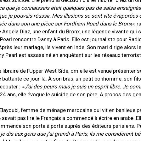
s’est suicidé. Elle prend la décision d’aller habiter chez un 
ce que je connaissais était quelques pas de salsa enseigné
que je pouvais réussir. Mes illusions se sont vite évaporée
enée dans son une pièce sur Fordham Road dans le Bronx»
, r
e Angela Diaz, une enfant du Bronx, une légende vivante qui 
Pearl rencontre Danny à Paris. Elle est journaliste pour Radi
près leur mariage, ils vivent en Inde. Son mari dirige alors l
y Pearl est assassiné en enquêtant sur les réseaux terroris
e libraire de l’Upper West Side, om elle est venue présenter so
e battante ce jour-là. À son bras, un petit bonhomme, son fils
’écouter :
«J’ai des peurs mais je suis un esprit libre. Je c
24 ans, elle évoque le suicide de son père. A propos des gen
 Elayoubi, femme de ménage marocaine qui vit en banlieue pa
ne savait pas lire le Français a commencé à écrire en arabe. El
 commence son porte à porte auprès des éditeurs parisiens. 
je dis aux gens que j’ai grandi à Paris, ils me considèrent bé