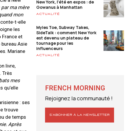
oncle à New
New York, l’été en expos : de
Gowanus à Manhattan
s par ma mère
s quand mon
ACTUALITÉ
aconte-t-elle
Myles Toe, Subway Takes,
soigne les
SideTalk : comment New York
o France et
est devenu un plateau de
tournage pour les
e bureau Asie
influenceurs
tes. Mariane
ACTUALITÉ
n livre,
. Très
ombats mes
FRENCH MORNING
s qu’elle
Rejoignez la communauté !
risienne : ses
le trouve
S’ABONNER À LA NEWSLETTER
Peu de temps
nie. Après