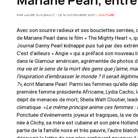
PAR LAURE GUILBAULT / LE 16 NOVEMBRE 2007 /
CULTURE
Avec son sourire radieux et ses bouclettes serrées, on
de Mariane Pearl dans le film « The Mighty Heart », qu
Journal Danny Pearl kidnappé puis tué par des extré
C’est d’ailleurs « Angie » qui a préfacé son nouveau l
dans le Glamour américain, agrémentée de photos d
ma vie et le sens de la mort des gens que j’aime, ma
l’inspiration d’embrasser le monde ? Il serait légitime 
?»
, écrit Mariane Pearl. Parmi les femmes qu’elle dépe
première femme présidente Africaine, Lydia Cacho, l
dépit de menaces de mort, Sheila Watt Cloutier, leade
climatique. «
Le même principe anime ces femmes : l
Ponctuée d’événements joyeux et tragiques, la vie d
née à Clichy, sa mère est cubaine et son père Holland
partie de la famille noire et très pauvre, l’autre blanch