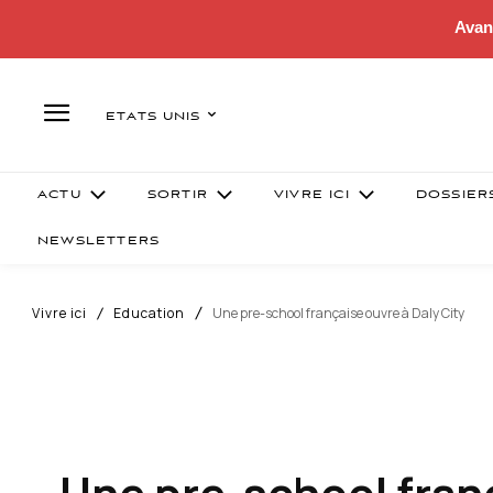
Avan
ETATS UNIS
ACTU
SORTIR
VIVRE ICI
DOSSIER
NEWSLETTERS
Vivre ici
Education
Une pre-school française ouvre à Daly City
Une pre-school franç