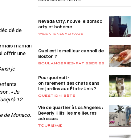
DERNIÈRES NEWS
Nevada City, nouvel eldorado
arty et bohème
 décidé de
WEEK-END/VOYAGE
ésormais maman
Quel est le meilleur cannoli de
ui offrir une
Boston ?
BOULANGERIES-PÂTISSERIES
Ainsi je
Pourquoi voit-
on rarement des chats dans
 enfants
les jardins aux États-Unis ?
ison. «
Je
QUESTION BÊTE
jusqu’à 12
Vie de quartier à Los Angeles :
Beverly Hills, les meilleures
ice de Monaco.
adresses
TOURISME