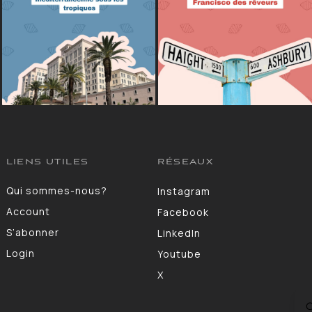
LIENS UTILES
RÉSEAUX
Qui sommes-nous?
Instagram
Account
Facebook
S’abonner
LinkedIn
Login
Youtube
X
C