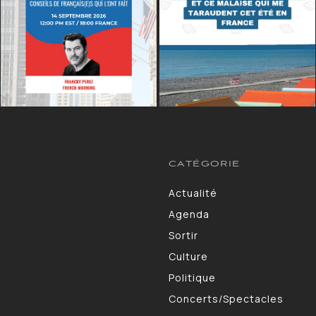
CATÉGORIE
Actualité
13264
Agenda
10130
Sortir
9309
Culture
7190
Politique
4105
Concerts/Spectacles