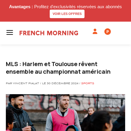
Avantages :
Profitez d'exclusivités réservées aux abonnés
VOIR LES OFFRES
P
MLS : Harlem et Toulouse rêvent
ensemble au championnat américain
PAR VINCENT PIALAT / LE 30 DÉCEMBRE 2024 /
SPORTS