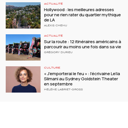
ACTUALITÉ
Hollywood : les meilleures adresses
pour ne rien rater du quartier mythique
de LA
ALEXIS CHENU
ACTUALITÉ
Sur la route : 12 itinéraires américains à
parcourir au moins une fois dans sa vie
GRÉGORY DURIEU
CULTURE
« J’emporterai le feu » : l’écrivaine Leïla
Slimani au Sydney Goldstein Theater
en septembre
HÉLÈNE LABRIET-GROSS