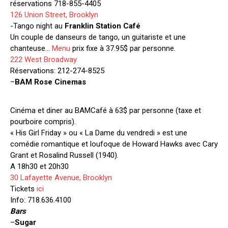
réservations 718-855-4405
126 Union Street, Brooklyn
-Tango night au
Franklin Station Café
Un couple de danseurs de tango, un guitariste et une
chanteuse…
Menu
prix fixe à 37.95$ par personne.
222 West Broadway
Réservations: 212-274-8525
–
BAM Rose Cinemas
Cinéma et diner au BAMCafé à 63$ par personne (taxe et
pourboire compris).
« His Girl Friday » ou « La Dame du vendredi » est une
comédie romantique et loufoque de Howard Hawks avec Cary
Grant et Rosalind Russell (1940).
A 18h30 et 20h30
30 Lafayette Avenue, Brooklyn
Tickets
ici
Info: 718.636.4100
Bars
–
Sugar