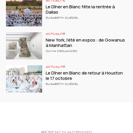
ACTUALITÉ
Le Dîner en Blanc fête la rentrée à
Dallas
ELISABETH GUÉDEL
ACTUALITÉ
New York, l’été en expos : de Gowanus
à Manhattan
OLIVIA DESLANDES
ACTUALITÉ
Le Dîner en Blanc de retour à Houston
le 17 octobre
ELISABETH GUÉDEL
@FRENCH.MORNING