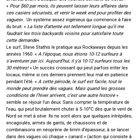
«
Pour $60 par mois, ils peuvent laisser leurs affaires dans
ces casiers sécurisés, et venir le week end pour profiter des
vagues
« . Un système assez ingénieux qui commence à faire
du bruit. «
La liste d’attente est tellement longue qu’il me
faudrait les trois backyards voisins pour satisfaire toute
cette demande
« .
Le surf, Steve Stathis le pratique aux Rockaways depuis les
années 1960. «
A l’époque, nous étions 10-12 surfeurs à
s’aventurer par ici. Aujourd’hui, il y’a 10-12 surfeurs tous les
30 mètres!
» Un succès croissant qui peut parfois irriter les
locaux, même si ces derniers prennent leur mal en patience
pendant l’été. «
A cette période, le surf est facile, tout le
monde peut prendre des vagues. Mais quand les grosses
conditions de l’hiver arrivent, c’est une autre histoire
»
semble se réjouir l’un deux. Sans compter la température de
l’eau, qui peut brutalement chuter à 5-10°C dès que le vent de
Nord se met à sévir. Ils ne sont alors que quelques intrépides,
encagoulés, armés de gants, de chaussons et de
combinaisons en néoprène de 6mm d’épaisseur, à se lancer
dans des vagues où chaque « canard » (action qui consiste à