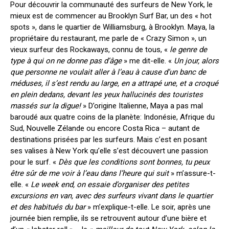
Pour découvrir la communauté des surfeurs de New York, le
mieux est de commencer au Brooklyn Surf Bar, un des « hot
spots », dans le quartier de Williamsburg, à Brooklyn. Maya, la
propriétaire du restaurant, me parle de « Crazy Simon », un
vieux surfeur des Rockaways, connu de tous, «
le genre de
type à qui on ne donne pas d’âge
» me dit-elle. «
Un jour, alors
que personne ne voulait aller à l’eau à cause d’un banc de
méduses, il s’est rendu au large, en a attrapé une, et a croqué
en plein dedans, devant les yeux hallucinés des touristes
massés sur la digue!
» D’origine Italienne, Maya a pas mal
baroudé aux quatre coins de la planète: Indonésie, Afrique du
Sud, Nouvelle Zélande ou encore Costa Rica – autant de
destinations prisées par les surfeurs. Mais c’est en posant
ses valises à New York qu’elle s’est découvert une passion
pour le surf. «
Dès que les conditions sont bonnes, tu peux
être sûr de me voir à l’eau dans l’heure qui suit
» m’assure-t-
elle. «
Le week end, on essaie d’organiser des petites
excursions en van, avec des surfeurs vivant dans le quartier
et des habitués du bar
» m’explique-t-elle. Le soir, après une
journée bien remplie, ils se retrouvent autour d’une bière et