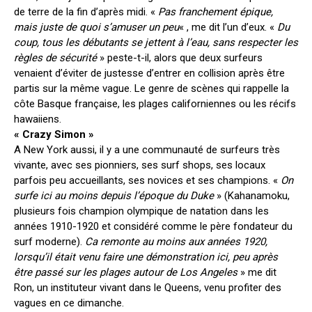
de terre de la fin d’après midi. «
Pas franchement épique,
mais juste de quoi s’amuser un peu
« , me dit l’un d’eux. «
Du
coup, tous les débutants se jettent à l’eau, sans respecter les
règles de sécurité
» peste-t-il, alors que deux surfeurs
venaient d’éviter de justesse d’entrer en collision après être
partis sur la même vague. Le genre de scènes qui rappelle la
côte Basque française, les plages californiennes ou les récifs
hawaiiens.
« Crazy Simon »
A New York aussi, il y a une communauté de surfeurs très
vivante, avec ses pionniers, ses surf shops, ses locaux
parfois peu accueillants, ses novices et ses champions. «
On
surfe ici au moins depuis l’époque du Duke
» (Kahanamoku,
plusieurs fois champion olympique de natation dans les
années 1910-1920 et considéré comme le père fondateur du
surf moderne).
Ca remonte au moins aux années 1920,
lorsqu’il était venu faire une démonstration ici, peu après
être passé sur les plages autour de Los Angeles
» me dit
Ron, un instituteur vivant dans le Queens, venu profiter des
vagues en ce dimanche.