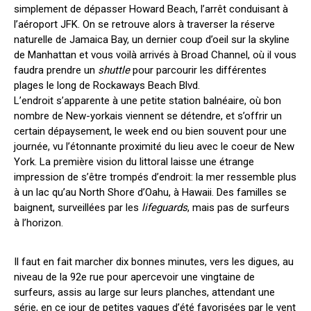
simplement de dépasser Howard Beach, l’arrêt conduisant à
l’aéroport JFK. On se retrouve alors à traverser la réserve
naturelle de Jamaica Bay, un dernier coup d’oeil sur la skyline
de Manhattan et vous voilà arrivés à Broad Channel, où il vous
faudra prendre un
shuttle
pour parcourir les différentes
plages le long de Rockaways Beach Blvd.
L’endroit s’apparente à une petite station balnéaire, où bon
nombre de New-yorkais viennent se détendre, et s’offrir un
certain dépaysement, le week end ou bien souvent pour une
journée, vu l’étonnante proximité du lieu avec le coeur de New
York. La première vision du littoral laisse une étrange
impression de s’être trompés d’endroit: la mer ressemble plus
à un lac qu’au North Shore d’Oahu, à Hawaii. Des familles se
baignent, surveillées par les
lifeguards
, mais pas de surfeurs
à l’horizon.
Il faut en fait marcher dix bonnes minutes, vers les digues, au
niveau de la 92e rue pour apercevoir une vingtaine de
surfeurs, assis au large sur leurs planches, attendant une
série, en ce jour de petites vagues d’été favorisées par le vent