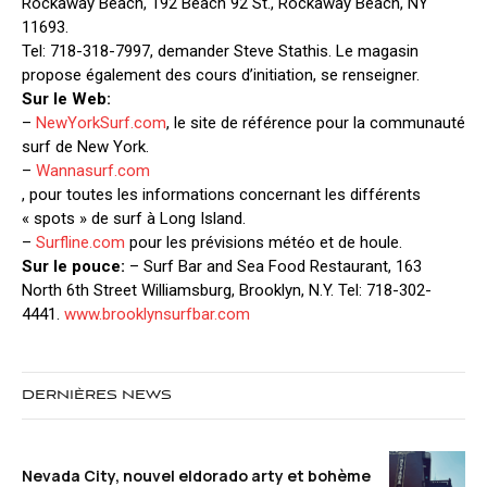
Rockaway Beach, 192 Beach 92 St., Rockaway Beach, NY
11693.
Tel: 718-318-7997, demander Steve Stathis. Le magasin
propose également des cours d’initiation, se renseigner.
Sur le Web:
–
NewYorkSurf.com
, le site de référence pour la communauté
surf de New York.
–
Wannasurf.com
, pour toutes les informations concernant les différents
« spots » de surf à Long Island.
–
Surfline.com
pour les prévisions météo et de houle.
Sur le pouce:
– Surf Bar and Sea Food Restaurant, 163
North 6th Street Williamsburg, Brooklyn, N.Y. Tel: 718-302-
4441.
www.brooklynsurfbar.com
DERNIÈRES NEWS
Nevada City, nouvel eldorado arty et bohème