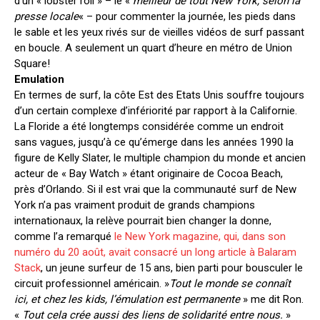
d’un « lobster roll » – le «
meilleur de tout New York, selon la
presse locale
« – pour commenter la journée, les pieds dans
le sable et les yeux rivés sur de vieilles vidéos de surf passant
en boucle. A seulement un quart d’heure en métro de Union
Square!
Emulation
En termes de surf, la côte Est des Etats Unis souffre toujours
d’un certain complexe d’infériorité par rapport à la Californie.
La Floride a été longtemps considérée comme un endroit
sans vagues, jusqu’à ce qu’émerge dans les années 1990 la
figure de Kelly Slater, le multiple champion du monde et ancien
acteur de « Bay Watch » étant originaire de Cocoa Beach,
près d’Orlando. Si il est vrai que la communauté surf de New
York n’a pas vraiment produit de grands champions
internationaux, la relève pourrait bien changer la donne,
comme l’a remarqué
le New York magazine, qui, dans son
numéro du 20 août, avait consacré un long article à Balaram
Stack
, un jeune surfeur de 15 ans, bien parti pour bousculer le
circuit professionnel américain. »
Tout le monde se connaît
ici, et chez les kids, l’émulation est permanente
» me dit Ron.
«
Tout cela crée aussi des liens de solidarité entre nous.
»