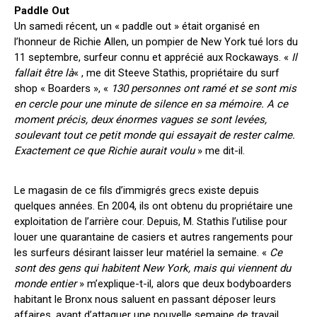
Paddle Out
Un samedi récent, un « paddle out » était organisé en
l’honneur de Richie Allen, un pompier de New York tué lors du
11 septembre, surfeur connu et apprécié aux Rockaways. «
Il
fallait être là
« , me dit Steeve Stathis, propriétaire du surf
shop « Boarders », «
130 personnes ont ramé et se sont mis
en cercle pour une minute de silence en sa mémoire. A ce
moment précis, deux énormes vagues se sont levées,
soulevant tout ce petit monde qui essayait de rester calme.
Exactement ce que Richie aurait voulu
» me dit-il.
Le magasin de ce fils d’immigrés grecs existe depuis
quelques années. En 2004, ils ont obtenu du propriétaire une
exploitation de l’arrière cour. Depuis, M. Stathis l’utilise pour
louer une quarantaine de casiers et autres rangements pour
les surfeurs désirant laisser leur matériel la semaine. «
Ce
sont des gens qui habitent New York, mais qui viennent du
monde entier
» m’explique-t-il, alors que deux bodyboarders
habitant le Bronx nous saluent en passant déposer leurs
affaires, avant d’attaquer une nouvelle semaine de travail.