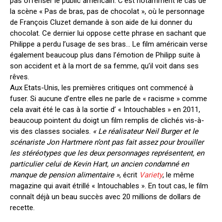
pas offenser le public américain. C’est notamment le cas de
la scène « Pas de bras, pas de chocolat », où le personnage
de François Cluzet demande à son aide de lui donner du
chocolat. Ce dernier lui oppose cette phrase en sachant que
Philippe a perdu l’usage de ses bras… Le film américain verse
également beaucoup plus dans l’émotion de Philipp suite à
son accident et à la mort de sa femme, qu’il voit dans ses
rêves.
Aux Etats-Unis, les premières critiques ont commencé à
fuser. Si aucune d’entre elles ne parle de « racisme » comme
cela avait été le cas à la sortie d’ « Intouchables » en 2011,
beaucoup pointent du doigt un film remplis de clichés vis-à-
vis des classes sociales.
« Le réalisateur Neil Burger et le
scénariste Jon Hartmere n’ont pas fait assez pour brouiller
les stéréotypes que les deux personnages représentent, en
particulier celui de Kevin Hart, un ancien condamné en
manque de pension alimentaire »
, écrit
Variety
, le même
magazine qui avait étrillé « Intouchables ». En tout cas, le film
connaît déjà un beau succès avec 20 millions de dollars de
recette.