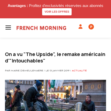
Avantages :
Profitez d'exclusivités réservées aux abonnés
VOIR LES OFFRES
P
On a vu "The Upside", le remake américain
d'"Intouchables"
PAR MARIE DEMEULENAERE / LE 13 JANVIER 2019 /
ACTUALITÉ