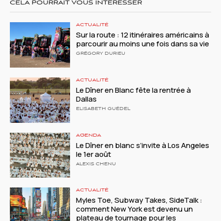
CELA POURRAIT VOUS INTÉRESSER
ACTUALITÉ
Sur la route : 12 itinéraires américains à
parcourir au moins une fois dans sa vie
GRÉGORY DURIEU
ACTUALITÉ
Le Dîner en Blanc fête la rentrée à
Dallas
ELISABETH GUÉDEL
AGENDA
Le Dîner en blanc s’invite à Los Angeles
le 1er août
ALEXIS CHENU
ACTUALITÉ
Myles Toe, Subway Takes, SideTalk :
comment New York est devenu un
plateau de tournage pour les