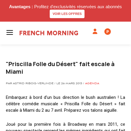
Avantages :
Profitez d'exclusivités réservées aux abonnés
VOIR LES OFFRES
P
"Priscilla Folle du Désert" fait escale à
Miami
PAR ASTRID RIBOIS-VERLINDE / LE 26 MARS 2013 /
AGENDA
Embarquez à bord d’un bus direction le bush australien ! La
célèbre comédie musicale « Priscilla Folle du Désert » fait
escale à Miami du 2 au 7 avril. Préparez vos talons aiguille.
Joué pour la première fois à Broadway en mars 2011, ce
nouveau spectacle reprend les mêmes ingrédients qui ont fait