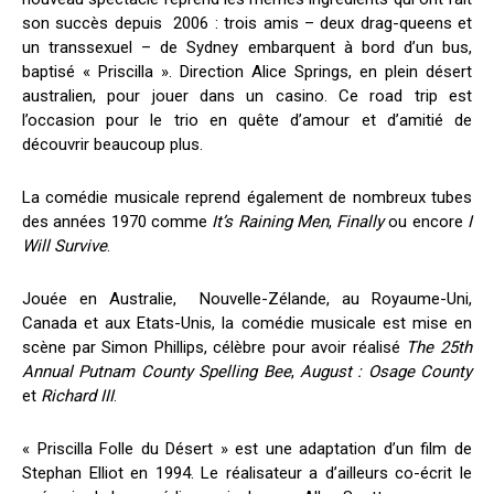
son succès depuis 2006 : trois amis – deux drag-queens et
un transsexuel – de Sydney embarquent à bord d’un bus,
baptisé « Priscilla ». Direction Alice Springs, en plein désert
australien, pour jouer dans un casino. Ce road trip est
l’occasion pour le trio en quête d’amour et d’amitié de
découvrir beaucoup plus.
La comédie musicale reprend également de nombreux tubes
des années 1970 comme
It’s Raining Men
,
Finally
ou encore
I
Will Survive
.
Jouée en Australie, Nouvelle-Zélande, au Royaume-Uni,
Canada et aux Etats-Unis, la comédie musicale est mise en
scène par Simon Phillips, célèbre pour avoir réalisé
The 25th
Annual Putnam County Spelling Bee
,
August : Osage County
et
Richard III
.
« Priscilla Folle du Désert » est une adaptation d’un film de
Stephan Elliot en 1994. Le réalisateur a d’ailleurs co-écrit le