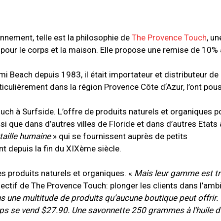
ronnement, telle est la philosophie de
The Provence Touch
, u
 pour le corps et la maison. Elle propose une remise de 10% 
mi Beach depuis 1983, il était importateur et distributeur d
ticulièrement dans la région Provence Côte dʼAzur, l’ont pou
ouch à Surfside. L’offre de produits naturels et organiques p
 que dans d’autres villes de Floride et dans d’autres Etats à
 taille humaine
» qui se fournissent auprès de petits
nt depuis la fin du XIXème siècle.
es produits naturels et organiques. «
Mais leur gamme est trè
jectif de The Provence Touch: plonger les clients dans l’amb
s une multitude de produits qu
’
aucune boutique peut offrir
corps se vend $27.90. Une savonnette 250 grammes à l
ʼ
huile d
’