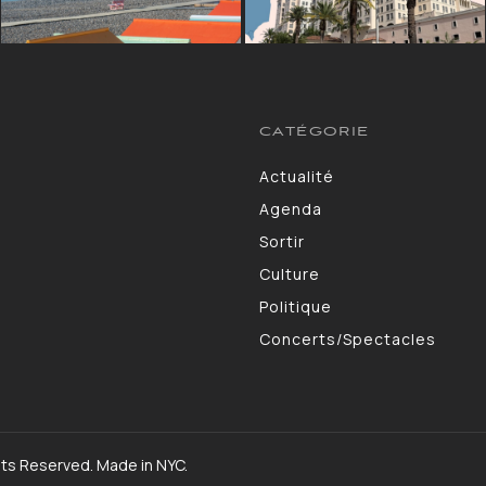
CATÉGORIE
Actualité
13264
Agenda
10130
Sortir
9309
Culture
7190
Politique
4105
Concerts/Spectacles
3578
hts Reserved. Made in NYC.