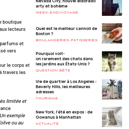
Nevada City, nouvel eldorado
arty et bohème
WEEK-END/VOYAGE
ne boutique
Quel est le meilleur cannoli de
aux lecteurs
Boston ?
BOULANGERIES-PÂTISSERIES
e parfums et
ssé vers
Pourquoi voit-
on rarement des chats dans
les jardins aux États-Unis ?
our le corps et
QUESTION BÊTE
 travers les
Vie de quartier à Los Angeles :
Beverly Hills, les meilleures
adresses
TOURISME
s limitée et
iance
New York, l’été en expos : de
. Un exemple
Gowanus à Manhattan
olive ou au
ACTUALITÉ