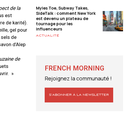
pect de la
Myles Toe, Subway Takes,
SideTalk : comment New York
us est
est devenu un plateau de
e de karité).
tournage pour les
influenceurs
lle, gel pour
ACTUALITÉ
 sels de
 savon d’Alep
uzaine de
uets
FRENCH MORNING
vrir. »
Rejoignez la communauté !
S’ABONNER À LA NEWSLETTER