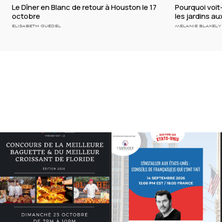
Le Dîner en Blanc de retour à Houston le 17
Pourquoi voi
octobre
les jardins a
ELISABETH GUÉDEL
MELANIE BLAKELY