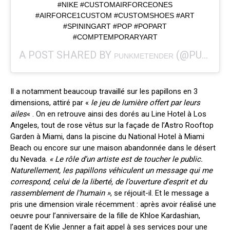
#NIKE #CUSTOMAIRFORCEONES
#AIRFORCE1CUSTOM #CUSTOMSHOES #ART
#SPININGART #POP #POPART
#COMPTEMPORARYART
A POST SHARED BY
(@PUNKMETENDER) ON
PUNKMETENDER
Il a notamment beaucoup travaillé sur les papillons en 3
dimensions, attiré par «
le jeu de lumière offert par leurs
ailes
« . On en retrouve ainsi des dorés au Line Hotel à Los
Angeles, tout de rose vêtus sur la façade de l’Astro Rooftop
Garden à Miami, dans la piscine du National Hotel à Miami
Beach ou encore sur une maison abandonnée dans le désert
du Nevada.
« Le rôle d’un artiste est de toucher le public.
Naturellement, les papillons véhiculent un message qui me
correspond, celui de la liberté, de l’ouverture d’esprit et du
rassemblement de l’humain »
, se réjouit-il. Et le message a
pris une dimension virale récemment : après avoir réalisé une
oeuvre pour l’anniversaire de la fille de Khloe Kardashian,
l’agent de Kylie Jenner a fait appel à ses services pour une