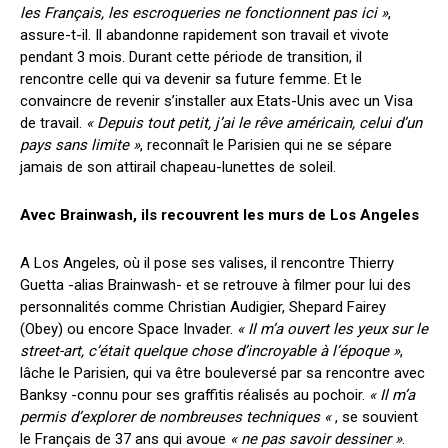
les Français, les escroqueries ne fonctionnent pas ici »
,
assure-t-il. Il abandonne rapidement son travail et vivote
pendant 3 mois. Durant cette période de transition, il
rencontre celle qui va devenir sa future femme. Et le
convaincre de revenir s’installer aux Etats-Unis avec un Visa
de travail.
« Depuis tout petit, j’ai le rêve américain, celui d’un
pays sans limite »
, reconnaît le Parisien qui ne se sépare
jamais de son attirail chapeau-lunettes de soleil.
Avec Brainwash, ils recouvrent les murs de Los Angeles
A Los Angeles, où il pose ses valises, il rencontre Thierry
Guetta -alias Brainwash- et se retrouve à filmer pour lui des
personnalités comme Christian Audigier, Shepard Fairey
(Obey) ou encore Space Invader.
« Il m’a ouvert les yeux sur le
street-art, c’était quelque chose d’incroyable à l’époque »
,
lâche le Parisien, qui va être bouleversé par sa rencontre avec
Banksy -connu pour ses graffitis réalisés au pochoir.
« Il m’a
permis d’explorer de nombreuses techniques «
, se souvient
le Français de 37 ans qui avoue
« ne pas savoir dessiner »
.