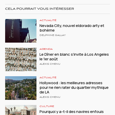
CELA POURRAIT VOUS INTÉRESSER
ACTUALITÉ
Nevada City, nouvel eldorado arty et
bohème
DELPHINE GALLAY
AGENDA
Le Dîner en blanc s’invite à Los Angeles
le 1er août
ALEXIS CHENU
ACTUALITÉ
Hollywood : les meilleures adresses
pour ne rien rater du quartier mythique
de LA
ALEXIS CHENU
CULTURE
Pourquoi y a-t-il des navires enfouis