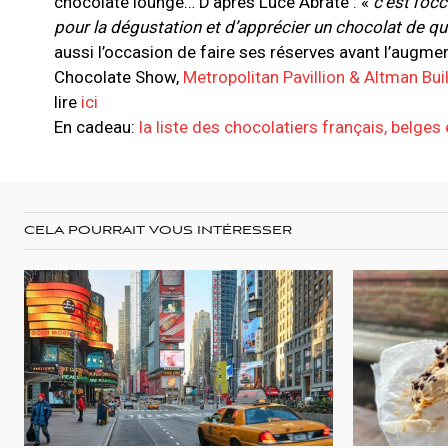
chocolate lounge… D’après Luce Abrate : «
c’est l’oc
pour la dégustation et d’apprécier un chocolat de qua
aussi l’occasion de faire ses réserves avant l’augmen
Chocolate Show,
Metropolitan Pavillion & Altman Bui
lire
ici
En cadeau:
la liste des chocolatiers français, belges
CELA POURRAIT VOUS INTÉRESSER