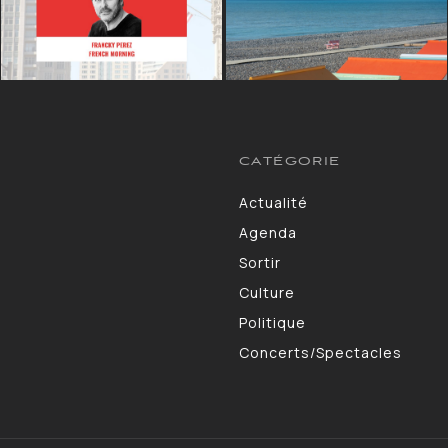
CATÉGORIE
Actualité
13264
Agenda
10130
Sortir
9309
Culture
7190
Politique
4105
Concerts/Spectacles
3578