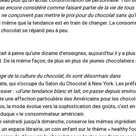
adeau plus qu’un achat consommation de personnelle. Tish B
pas encore considéré comme faisant partie de la vie de tous 
 ne conçoivent pas mettre le prix pour du chocolat sans qu’il
nd même que la tendance est en train de changer. La conso
 chocolat se répand peu à peu.
 à peine qu’une dizaine d’enseignes, aujourd’hui il y a plus
 De la même façon, de plus en plus de jeunes chocolatiers 
ge de la culture du chocolat, ils sont désormais dans
te, qui s’occupe du Salon du Chocolat à New York. Les pré
ssier : «
d’une tendance blanc et lait, on passe depuis enviro
te une affection particulière des Américains pour les chocola
Unis, la mode évolue vers la sophistication des goûts, c’est en
éduque » le consommateur américain.
 de vendredi jusqu’à dimanche, conserve les mêmes ingrédien
un espace librairie, un coin enfant sur le thème « healthy foo