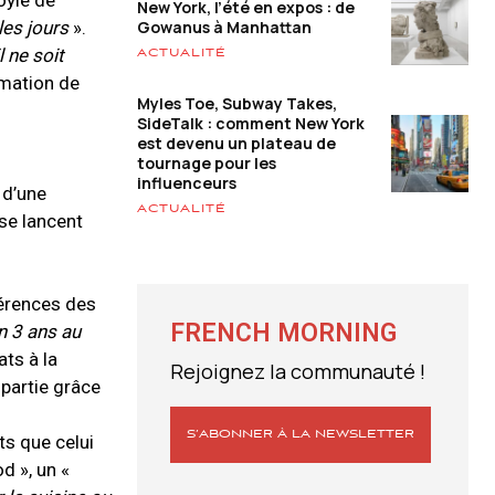
oyle de
New York, l’été en expos : de
Gowanus à Manhattan
les jours
».
 ne soit
ACTUALITÉ
mmation de
Myles Toe, Subway Takes,
SideTalk : comment New York
est devenu un plateau de
tournage pour les
influenceurs
 d’une
ACTUALITÉ
se lancent
férences des
FRENCH MORNING
n 3 ans au
ts à la
Rejoignez la communauté !
 partie grâce
S’ABONNER À LA NEWSLETTER
ts que celui
d », un «