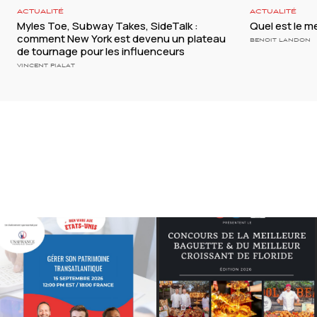
ACTUALITÉ
ACTUALITÉ
Myles Toe, Subway Takes, SideTalk :
Quel est le me
comment New York est devenu un plateau
BENOIT LANDON
de tournage pour les influenceurs
VINCENT PIALAT