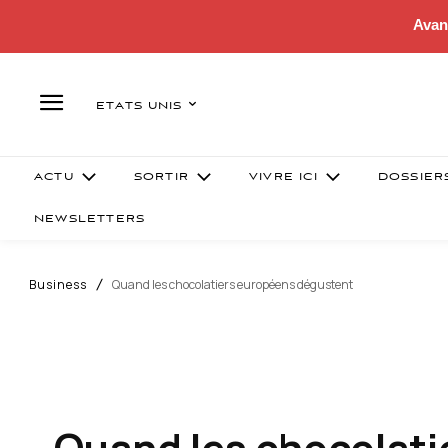
Avan
ETATS UNIS
ACTU
SORTIR
VIVRE ICI
DOSSIER
NEWSLETTERS
Business
Quand les chocolatiers européens dégustent
Quand les chocolat