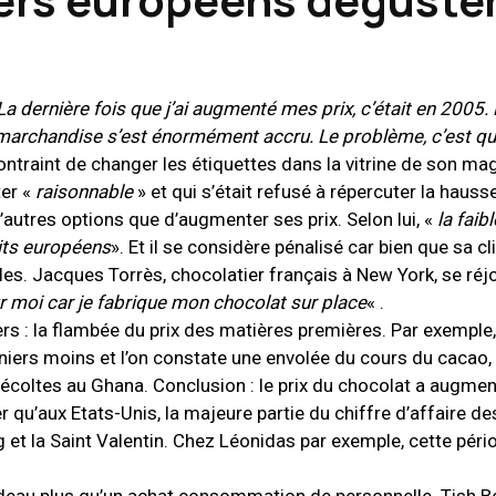
. La dernière fois que j’ai augmenté mes prix, c’était en 2005
 marchandise s’est énormément accru. Le problème, c’est que
ontraint de changer les étiquettes dans la vitrine de son ma
ter «
raisonnable
» et qui s’était refusé à répercuter la hausse
d’autres options que d’augmenter ses prix. Selon lui, «
la faib
its européens
». Et il se considère pénalisé car bien que sa cl
les. Jacques Torrès, chocolatier français à New York, se réj
r moi car je fabrique mon chocolat sur place
« .
rs : la flambée du prix des matières premières. Par exemple, 
iers moins et l’on constate une envolée du cours du cacao, 
récoltes au Ghana. Conclusion : le prix du chocolat a augmen
er qu’aux Etats-Unis, la majeure partie du chiffre d’affaire d
g et la Saint Valentin. Chez Léonidas par exemple, cette péri