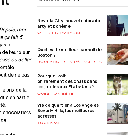
DERNIÈRES NEWS
Nevada City, nouvel eldorado
arty et bohème
. Depuis, mon
WEEK-END/VOYAGE
 ça fait 5
gasin
Quel est le meilleur cannoli de
 de l’euro sur
Boston ?
lesse du dollar
BOULANGERIES-PÂTISSERIES
ientèle
ouit de ne pas
Pourquoi voit-
on rarement des chats dans
les jardins aux États-Unis ?
le prix de la
QUESTION BÊTE
due en partie
té.
Vie de quartier à Los Angeles :
Beverly Hills, les meilleures
es chocolatiers
adresses
ode
TOURISME