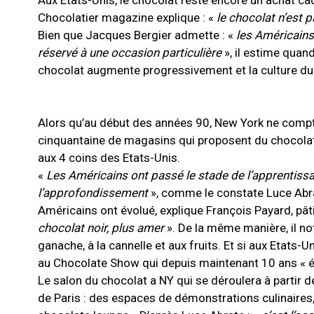
Aux Etats-Unis, le chocolat reste encore un achat c
Chocolatier magazine explique : «
le chocolat n’est 
Bien que Jacques Bergier admette : «
les Américains
réservé à une occasion particulière
», il estime qua
chocolat augmente progressivement et la culture du
Alors qu’au début des années 90, New York ne comptait
cinquantaine de magasins qui proposent du chocolat.
aux 4 coins des Etats-Unis.
«
Les Américains ont passé le stade de l’apprentissa
l’approfondissement
», comme le constate Luce Abra
Américains ont évolué, explique François Payard, pâti
chocolat noir, plus amer
». De la même manière, il no
ganache, à la cannelle et aux fruits. Et si aux Etats-
au Chocolate Show qui depuis maintenant 10 ans « 
Le salon du chocolat a NY qui se déroulera à partir
de Paris : des espaces de démonstrations culinaires, 