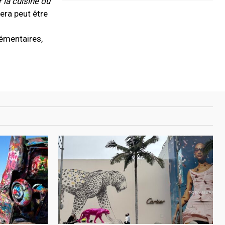
 la cuisine ou
era peut être
émentaires,