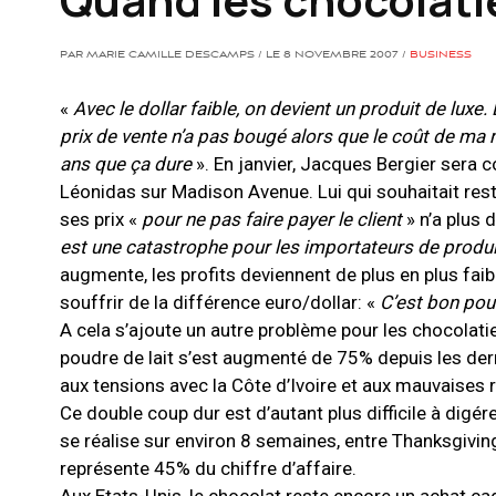
PAR MARIE CAMILLE DESCAMPS / LE 8 NOVEMBRE 2007 /
BUSINESS
«
Avec le dollar faible, on devient un produit de luxe
prix de vente n’a pas bougé alors que le coût de ma
ans que ça dure
». En janvier, Jacques Bergier sera c
Léonidas sur Madison Avenue. Lui qui souhaitait res
ses prix «
pour ne pas faire payer le client
» n’a plus 
est une catastrophe pour les importateurs de produ
augmente, les profits deviennent de plus en plus faib
souffrir de la différence euro/dollar: «
C’est bon pou
A cela s’ajoute un autre problème pour les chocolatie
poudre de lait s’est augmenté de 75% depuis les dern
aux tensions avec la Côte d’Ivoire et aux mauvaises 
Ce double coup dur est d’autant plus difficile à digér
se réalise sur environ 8 semaines, entre Thanksgivin
représente 45% du chiffre d’affaire.