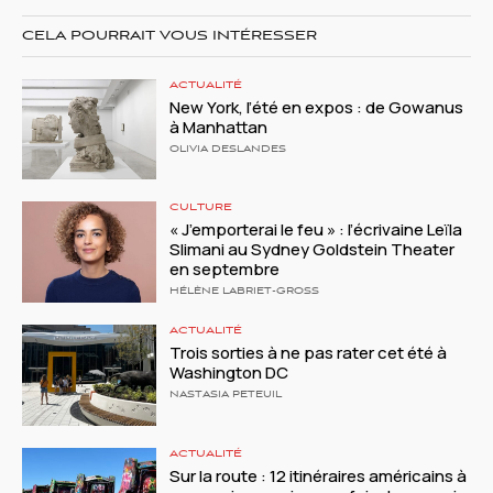
CELA POURRAIT VOUS INTÉRESSER
ACTUALITÉ
New York, l’été en expos : de Gowanus
à Manhattan
OLIVIA DESLANDES
CULTURE
« J’emporterai le feu » : l’écrivaine Leïla
Slimani au Sydney Goldstein Theater
en septembre
HÉLÈNE LABRIET-GROSS
ACTUALITÉ
Trois sorties à ne pas rater cet été à
Washington DC
NASTASIA PETEUIL
ACTUALITÉ
Sur la route : 12 itinéraires américains à