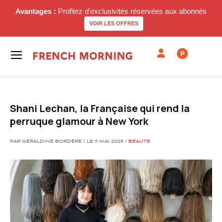
Avantages :
Profitez d'exclusivités réservées aux abonnés
VOIR LES OFFRES
P
Shani Lechan, la Française qui rend la
perruque glamour à New York
PAR GÉRALDINE BORDÈRE / LE 11 MAI 2025 /
BEAUTÉ