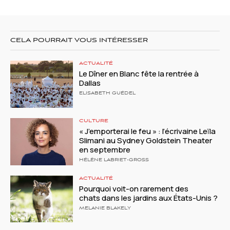
CELA POURRAIT VOUS INTÉRESSER
ACTUALITÉ
Le Dîner en Blanc fête la rentrée à
Dallas
ELISABETH GUÉDEL
CULTURE
« J’emporterai le feu » : l’écrivaine Leïla
Slimani au Sydney Goldstein Theater
en septembre
HÉLÈNE LABRIET-GROSS
ACTUALITÉ
Pourquoi voit-on rarement des
chats dans les jardins aux États-Unis ?
MELANIE BLAKELY