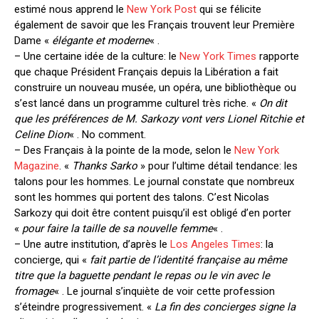
estimé nous apprend le
New York Post
qui se félicite
également de savoir que les Français trouvent leur Première
Dame «
élégante et moderne
« .
– Une certaine idée de la culture: le
New York Times
rapporte
que chaque Président Français depuis la Libération a fait
construire un nouveau musée, un opéra, une bibliothèque ou
s’est lancé dans un programme culturel très riche. «
On dit
que les préférences de M. Sarkozy vont vers Lionel Ritchie et
Celine Dion
« . No comment.
– Des Français à la pointe de la mode, selon le
New York
Magazine
. «
Thanks Sarko
» pour l’ultime détail tendance: les
talons pour les hommes. Le journal constate que nombreux
sont les hommes qui portent des talons. C’est Nicolas
Sarkozy qui doit être content puisqu’il est obligé d’en porter
«
pour faire la taille de sa nouvelle femme
« .
– Une autre institution, d’après le
Los Angeles Times
: la
concierge, qui «
fait partie de l’identité française au même
titre que la baguette pendant le repas ou le vin avec le
fromage
« . Le journal s’inquiète de voir cette profession
s’éteindre progressivement. «
La fin des concierges signe la