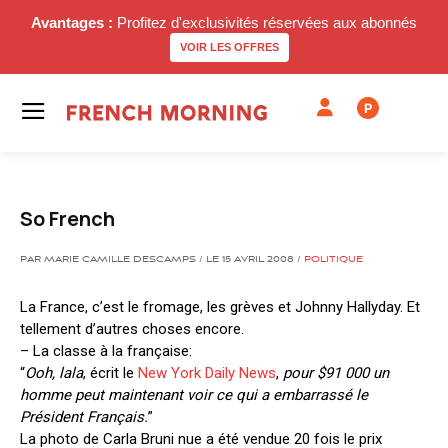
Avantages :
Profitez d'exclusivités réservées aux abonnés
VOIR LES OFFRES
P
So French
PAR MARIE CAMILLE DESCAMPS / LE 15 AVRIL 2008 /
POLITIQUE
La France, c’est le fromage, les grèves et Johnny Hallyday. Et
tellement d’autres choses encore.
– La classe à la française:
“
Ooh, lala
, écrit le
New York Daily News
,
pour $91 000 un
homme peut maintenant voir ce qui a embarrassé le
Président Français.
”
La photo de Carla Bruni nue a été vendue 20 fois le prix