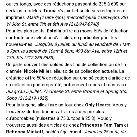
ou les tongs, avec des réductions passant de 235 à 60$ sur
certains modèles.
Tocca
s’y joint et solde ses redingotes et
imprimés.
Mardi (11am-7pm), mercredi/jeudi 11am-6pm, 261
W 36th St, entre 7th et 8th Ave (212-947-8748)
Pour les plus petits,
Estella
offre au moins 50% de réduction
sur toute une sélection d’articles, en particulier pour les
nouveau-nés.
Jusqu’au 8 juillet, du lundi au vendredi de 11am
à 7pm, la samedi de 10am à 5pm, 493 6th Ave, entre 12th et
13th Sts (212-255-3553)
On parle souvent des soldes des fins de collection ou de fin
d’année.
Nicole Miller
, elle, solde sa collection actuelle. La
créatrice offre 50% de réduction sur une sélection d’article de
sa collection printemps-été, notamment robes et manteaux.
Jusqu’au 5 juillet, 77 Greene St, entre Broome et Spring Sts,
Soho (212-219-1825)
Pour la lingerie, allez faire un tour chez
Only Hearts
. Vous y
trouverez de très bonnes affaires à des prix plus
qu’abordables (nuisettes à 75 $, tops à 25 $). Vous y
trouverez aussi des articles de chez
Princesse Tam Tam
et
Rebecca Minkoff
, soldés également.
Jusqu’au 28 août, du