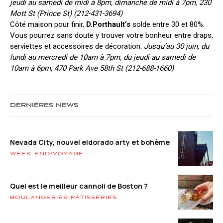
jeudi au samedi de midi à 8pm, dimanche de midi à 7pm, 230
Mott St (Prince St) (212-431-3694)
Côté maison pour finir,
D.Porthault’s
solde entre 30 et 80%.
Vous pourrez sans doute y trouver votre bonheur entre draps,
serviettes et accessoires de décoration.
Jusqu’au 30 juin, du
lundi au mercredi de 10am à 7pm, du jeudi au samedi de
10am à 6pm, 470 Park Ave 58th St (212-688-1660)
DERNIÈRES NEWS
Nevada City, nouvel eldorado arty et bohème
WEEK-END/VOYAGE
Quel est le meilleur cannoli de Boston ?
BOULANGERIES-PÂTISSERIES