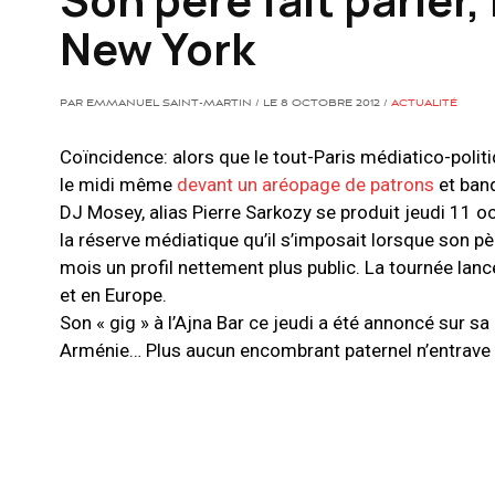
New York
PAR EMMANUEL SAINT-MARTIN / LE 8 OCTOBRE 2012 /
ACTUALITÉ
Coïncidence: alors que le tout-Paris médiatico-politi
le midi même
devant un aréopage de patrons
et banq
DJ Mosey, alias Pierre Sarkozy se produit jeudi 11 oc
la réserve médiatique qu’il s’imposait lorsque son p
mois un profil nettement plus public. La tournée lan
et en Europe.
Son « gig » à l’Ajna Bar ce jeudi a été annoncé sur sa
Arménie… Plus aucun encombrant paternel n’entrave 