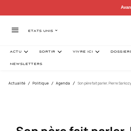
Avan
ETATS UNIS
ACTU
SORTIR
VIVRE ICI
DOSSIER
NEWSLETTERS
Actualité
Politique
Agenda
Son père fait parler, Pierre Sarkoz
Son père fait parler,