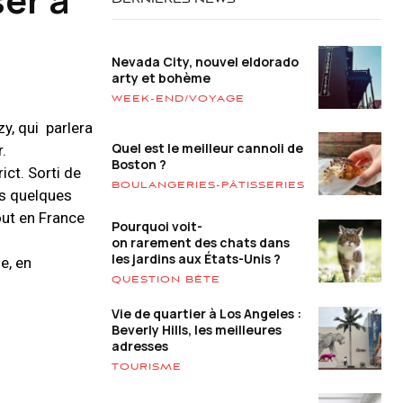
DERNIÈRES NEWS
Nevada City, nouvel eldorado
arty et bohème
WEEK-END/VOYAGE
zy, qui parlera
Quel est le meilleur cannoli de
r.
Boston ?
ict. Sorti de
BOULANGERIES-PÂTISSERIES
is quelques
out en France
Pourquoi voit-
on rarement des chats dans
les jardins aux États-Unis ?
ie, en
QUESTION BÊTE
Vie de quartier à Los Angeles :
Beverly Hills, les meilleures
adresses
TOURISME