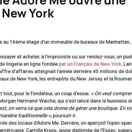
 New York
uée au 16ème étage d’un immeuble de bureaux de Manhattan,
essayer et acheter, à l’improviste ou sur rendez-vous, un pus
 de lingerie en ligne fondée
par un Français de New York
. La
ffre d’affaires atteignait l’année dernière 45 millions de dol
aux de New York, les entrepôts du New Jersey et la Roumani
 tout, pour le fondateur, un coup d’essai.
« On veut compren
Morgan Hermand-Waiche, qui s’est lancé dans le business de
est, on verra ce que cela donne de gérer une boutique. En tout
manière traditionnelle »,
poursuit-il.
ée des locaux d’Adore Me. Derrière, on aperçoit l’open-space
américaine. Camille Kress, jeune diplômée de l’Essec, superv