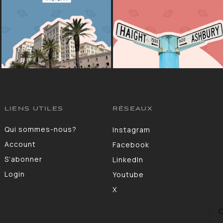
LIENS UTILES
RÉSEAUX
Qui sommes-nous?
Instagram
Account
Facebook
S’abonner
LinkedIn
Login
Youtube
X
C