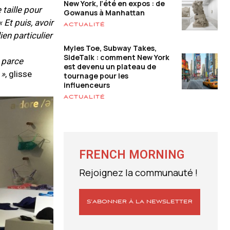
New York, l’été en expos : de
 taille pour
Gowanus à Manhattan
« Et puis, avoir
ACTUALITÉ
en particulier
Myles Toe, Subway Takes,
SideTalk : comment New York
 parce
est devenu un plateau de
 »
, glisse
tournage pour les
influenceurs
ACTUALITÉ
FRENCH MORNING
Rejoignez la communauté !
S’ABONNER À LA NEWSLETTER