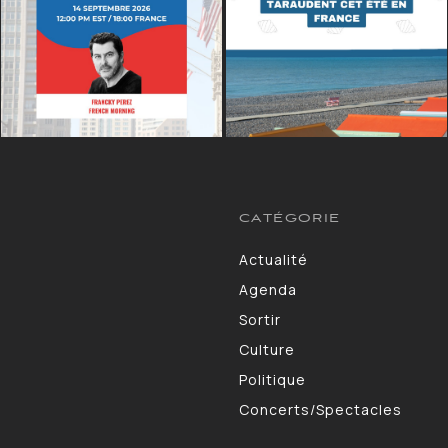
CATÉGORIE
Actualité
13264
Agenda
10130
Sortir
9309
Culture
7190
Politique
4105
Concerts/Spectacles
3578