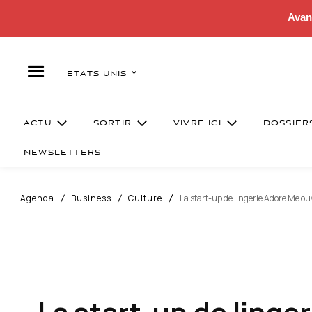
Avan
ETATS UNIS
ACTU
SORTIR
VIVRE ICI
DOSSIER
NEWSLETTERS
Agenda
Business
Culture
La start-up de lingerie Adore Me o
La start-up de linge