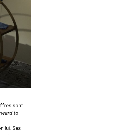
iffres sont
orward to
n lui. Ses