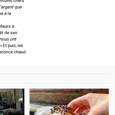
x moins chers
d’argent que
e à la
lleurs à
rêt de ses
 nous ont
 »
Et puis, les
’annonce chaud.