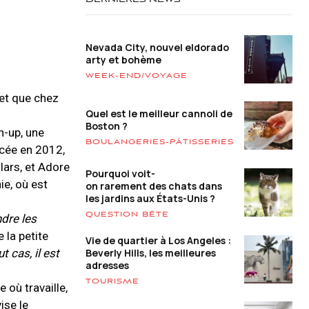
DERNIÈRES NEWS
Nevada City, nouvel eldorado
arty et bohème
WEEK-END/VOYAGE
 et que chez
Quel est le meilleur cannoli de
Boston ?
h-up, une
BOULANGERIES-PÂTISSERIES
ncée en 2012,
lars, et Adore
Pourquoi voit-
e, où est
on rarement des chats dans
les jardins aux États-Unis ?
QUESTION BÊTE
dre les
 la petite
Vie de quartier à Los Angeles :
 cas, il est
Beverly Hills, les meilleures
adresses
TOURISME
 où travaille,
ise le