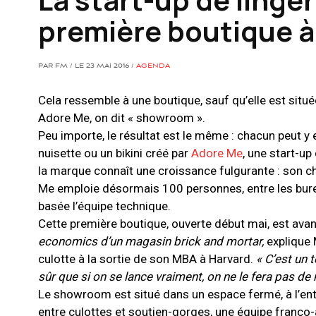
première boutique à
PAR FM / LE 23 MAI 2016 /
AGENDA
Cela ressemble à une boutique, sauf qu’elle est sit
Adore Me, on dit « showroom ».
Peu importe, le résultat est le même : chacun peut y 
nuisette ou un bikini créé par
Adore Me
, une start-up
la marque connaît une croissance fulgurante : son chi
Me emploie désormais 100 personnes, entre les bure
basée l’équipe technique.
Cette première boutique, ouverte début mai, est avant
economics d’un magasin brick and mortar,
explique 
culotte à la sortie de son MBA à Harvard.
« C’est un t
sûr que si on se lance vraiment, on ne le fera pas de 
Le showroom est situé dans un espace fermé, à l’entr
entre culottes et soutien-gorges, une équipe franco-