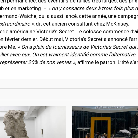
n permanence, des éventails de tailles très larges, des pri
pub et en marketing –
« on y consacre deux à trois fois plus 
rmand-Waiche, qui a aussi lancé, cette année, une campagn
xtraordinaire »
, dit cet ancien consultant chez McKinsey.
ngerie américaine Victoria’s Secret. Le colosse commence d’ai
n février dernier. Début mai, Victoria’s Secret a annoncé l’ar
dore Me.
« On a plein de fournisseurs de Victoria’s Secret qui
iller avec eux. On est vraiment identifié comme l’alternative.
n représenter 20% de nos ventes »,
affirme le patron. L’été s